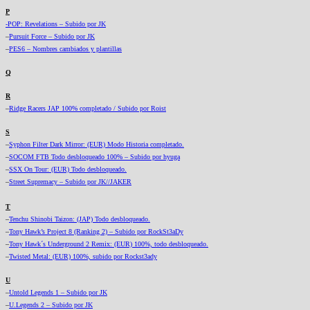
P
-POP: Revelations – Subido por JK
–
Pursuit Force – Subido por JK
–
PES6 – Nombres cambiados y plantillas
Q
R
–
Ridge Racers JAP 100% completado / Subido por Roist
S
–
Syphon Filter Dark Mirror: (EUR) Modo Historia completado.
–
SOCOM FTB Todo desbloqueado 100% – Subido por hyuga
–
SSX On Tour: (EUR) Todo desbloqueado.
–
Street Supremacy – Subido por JK//JAKER
T
–
Tenchu Shinobi Taizon: (JAP) Todo desbloqueado.
–
Tony Hawk’s Project 8 (Ranking 2) – Subido por RockSt3aDy
–
Tony Hawk´s Underground 2 Remix: (EUR) 100%, todo desbloqueado.
–
Twisted Metal: (EUR) 100%, subido por Rockst3ady
U
–
Untold Legends 1 – Subido por JK
–
U.Legends 2 – Subido por JK