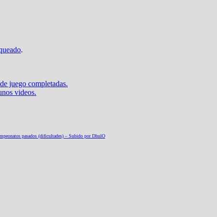
oqueado
.
 de juego completadas.
unos videos.
campeonatos pasados (dificultades) – Subido por DhulO