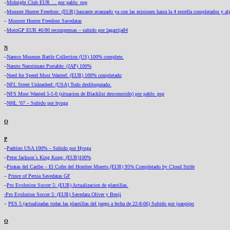
–
Midnight Club EUR … por pablo_psp
–
Monster Hunter Freedom: (EUR) bastante avanzado ya con las misiones hasta la 4 estrella completados y a
–
Monster Hunter Freedom Savedatas
–
MotoGP EUR 46/80 recompensas – subido por lagartija84
N
–
Namco Museum Battle Collection (US) 100% complete.
–
Naruto Narutimate Portable: (JAP) 100%
–
Need for Speed Most Wanted: (EUR) 100% completado
–
NFL Street Unleashed: (USA) Todo desbloqueado.
–
NFS Most Wanted 5-1-0 (situacion de Blacklist desconocido) por pablo_psp
–
NHL ’07 – Subido por hyuga
O
P
–
Padrino USA 100% – Subido por Hyuga
–
Peter Jackson´s King Kong: (EUR)100%
–
Piratas del Caribe – El Cofre del Hombre Muerto (EUR) 95% Completado by Cloud Strife
–
Prince of Persia Savedatas GF
–
Pro Evolution Soccer 5: (EUR) Actualizacion de plantillas.
-Pro Evolution Soccer 5: (EUR) Savedata Oliver y Benji
–
PES 5 (actualizadas todas las plantillas del juego a fecha de 22-8-06) Subido por joaopipo
O