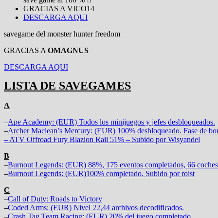
GRACIAS A VICO14
DESCARGA AQUI
savegame del monster hunter freedom
GRACIAS A
OMAGNUS
DESCARGA AQUI
LISTA DE SAVEGAMES
A
–
Ape Academy: (EUR) Todos los minijuegos y jefes desbloqueados.
–
Archer Maclean’s Mercury: (EUR) 100% desbloqueado. Fase de bonu
– ATV Offroad Fury Blazion Rail 51% – Subido por Wisyandel
B
–
Burnout Legends: (EUR) 88%, 175 eventos completados, 66 coches 
–
Burnout Legends: (EUR)100% completado. Subido por roist
C
–
Call of Duty: Roads to Victory
–
Coded Arms: (EUR) Nivel 22,44 archivos decodificados.
–
Crash Tag Team Racing: (EUR) 20% del juego completado.