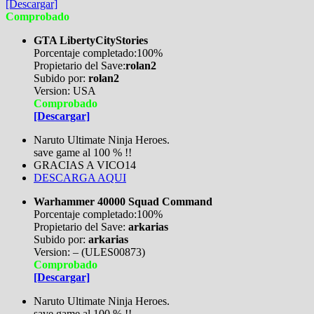
[Descargar]
Comprobado
GTA LibertyCityStories
Porcentaje completado:100%
Propietario del Save:
rolan2
Subido por:
rolan2
Version: USA
Comprobado
[Descargar]
Naruto Ultimate Ninja Heroes.
save game al 100 % !!
GRACIAS A VICO14
DESCARGA AQUI
Warhammer 40000 Squad Command
Porcentaje completado:100%
Propietario del Save:
arkarias
Subido por:
arkarias
Version: – (ULES00873)
Comprobado
[Descargar]
Naruto Ultimate Ninja Heroes.
save game al 100 % !!