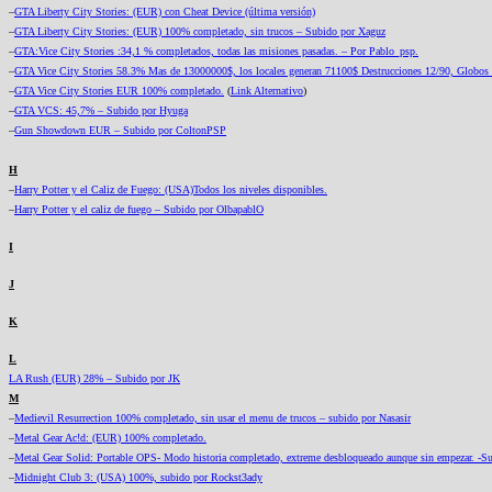
–
GTA Liberty City Stories: (EUR) con Cheat Device (última versión)
–
GTA Liberty City Stories: (EUR) 100% completado, sin trucos – Subido por Xaguz
–
GTA:Vice City Stories :34,1 % completados, todas las misiones pasadas. – Por Pablo_psp.
–
GTA Vice City Stories 58.3% Mas de 13000000$, los locales generan 71100$ Destrucciones 12/90, Globos
–
GTA Vice City Stories EUR 100% completado.
(
Link Alternativo
)
–
GTA VCS: 45,7% – Subido por Hyuga
–
Gun Showdown EUR – Subido por ColtonPSP
H
–
Harry Potter y el Caliz de Fuego: (USA)Todos los niveles disponibles.
–
Harry Potter y el caliz de fuego – Subido por OlbapablO
I
J
K
L
LA Rush (EUR) 28% – Subido por JK
M
–
Medievil Resurrection 100% completado, sin usar el menu de trucos – subido por Nasasir
–
Metal Gear Ac!d: (EUR) 100% completado.
–
Metal Gear Solid: Portable OPS- Modo historia completado, extreme desbloqueado aunque sin empezar. -S
–
Midnight Club 3: (USA) 100%, subido por Rockst3ady