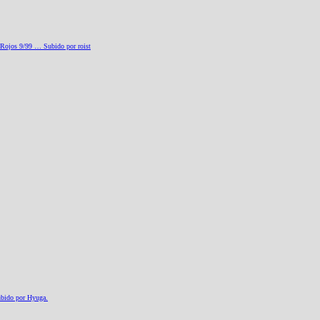
 Rojos 9/99 … Subido por roist
ubido por Hyuga.