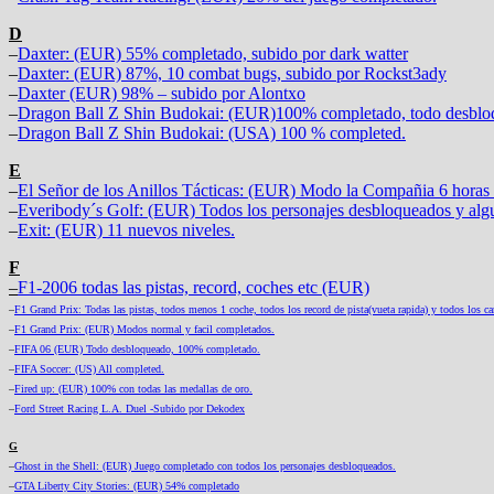
D
–
Daxter: (EUR) 55% completado, subido por dark watter
–
Daxter: (EUR) 87%, 10 combat bugs, subido por Rockst3ady
–
Daxter (EUR) 98% – subido por Alontxo
–
Dragon Ball Z Shin Budokai: (EUR)100% completado, todo desbl
–
Dragon Ball Z Shin Budokai: (USA) 100 % completed.
E
–
El Señor de los Anillos Tácticas: (EUR) Modo la Compañia 6 horas
–
Everibody´s Golf: (EUR) Todos los personajes desbloqueados y alg
–
Exit: (EUR) 11 nuevos niveles.
F
–
F1-2006 todas las pistas, record, coches etc (EUR)
–
F1 Grand Prix: Todas las pistas, todos menos 1 coche, todos los record de pista(vueta rapida) y todos los 
–
F1 Grand Prix: (EUR) Modos normal y facil completados.
–
FIFA 06 (EUR) Todo desbloqueado, 100% completado.
–
FIFA Soccer: (US) All completed.
–
Fired up: (EUR) 100% con todas las medallas de oro.
–
Ford Street Racing L.A. Duel -Subido por Dekodex
G
–
Ghost in the Shell: (EUR) Juego completado con todos los personajes desbloqueados.
–
GTA Liberty City Stories: (EUR) 54% completado