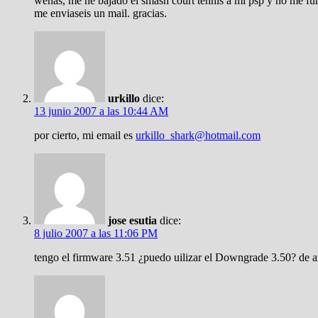
wenas, me he bajado el smash court tennis a mi psp y no me fu
me enviaseis un mail. gracias.
urkillo
dice:
13 junio 2007 a las 10:44 AM
por cierto, mi email es
urkillo_shark@hotmail.com
jose esutia
dice:
8 julio 2007 a las 11:06 PM
tengo el firmware 3.51 ¿puedo uilizar el Downgrade 3.50? de 