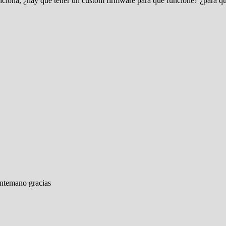
nciona, ¿hay que tener un custom firmware para que funcione? ¿para qu
antemano gracias