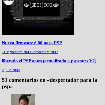
Nuevo firmware 6.00 para PSP
11 septiembre 2009
8 noviembre 2009
liberado el PSPstates (actualizado a pspstates V2)
2 julio 2008
51 comentarios en «
despertador para la
psp
»