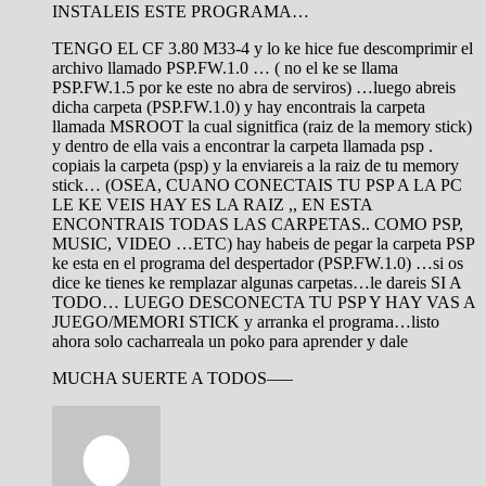
INSTALEIS ESTE PROGRAMA…
TENGO EL CF 3.80 M33-4 y lo ke hice fue descomprimir el
archivo llamado PSP.FW.1.0 … ( no el ke se llama
PSP.FW.1.5 por ke este no abra de serviros) …luego abreis
dicha carpeta (PSP.FW.1.0) y hay encontrais la carpeta
llamada MSROOT la cual signitfica (raiz de la memory stick)
y dentro de ella vais a encontrar la carpeta llamada psp .
copiais la carpeta (psp) y la enviareis a la raiz de tu memory
stick… (OSEA, CUANO CONECTAIS TU PSP A LA PC
LE KE VEIS HAY ES LA RAIZ ,, EN ESTA
ENCONTRAIS TODAS LAS CARPETAS.. COMO PSP,
MUSIC, VIDEO …ETC) hay habeis de pegar la carpeta PSP
ke esta en el programa del despertador (PSP.FW.1.0) …si os
dice ke tienes ke remplazar algunas carpetas…le dareis SI A
TODO… LUEGO DESCONECTA TU PSP Y HAY VAS A
JUEGO/MEMORI STICK y arranka el programa…listo
ahora solo cacharreala un poko para aprender y dale
MUCHA SUERTE A TODOS—–