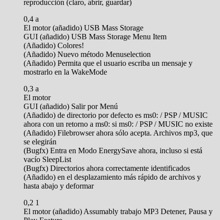
reproducción (claro, abrir, guardar)
0,4 a
El motor (añadido) USB Mass Storage
GUI (añadido) USB Mass Storage Menu Item
(Añadido) Colores!
(Añadido) Nuevo método Menuselection
(Añadido) Permita que el usuario escriba un mensaje y
mostrarlo en la WakeMode
0,3 a
El motor
GUI (añadido) Salir por Menú
(Añadido) de directorio por defecto es ms0: / PSP / MUSIC
ahora con un retorno a ms0: si ms0: / PSP / MUSIC no existe
(Añadido) Filebrowser ahora sólo acepta. Archivos mp3, que
se elegirán
(Bugfx) Entra en Modo EnergySave ahora, incluso si está
vacío SleepList
(Bugfx) Directorios ahora correctamente identificados
(Añadido) en el desplazamiento más rápido de archivos y
hasta abajo y deformar
0,2 1
El motor (añadido) Assumably trabajo MP3 Detener, Pausa y