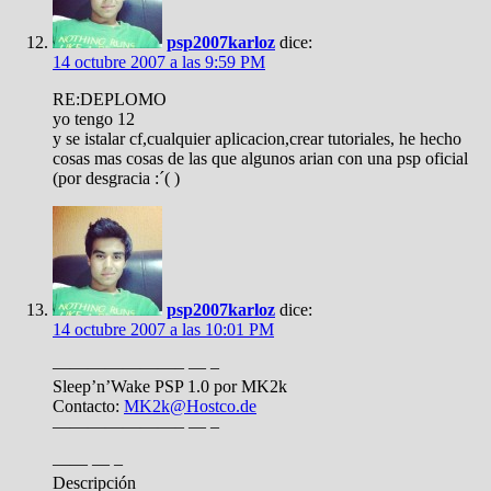
psp2007karloz
dice:
14 octubre 2007 a las 9:59 PM
RE:DEPLOMO
yo tengo 12
y se istalar cf,cualquier aplicacion,crear tutoriales, he hecho
cosas mas cosas de las que algunos arian con una psp oficial
(por desgracia :´( )
psp2007karloz
dice:
14 octubre 2007 a las 10:01 PM
———————– — –
Sleep’n’Wake PSP 1.0 por MK2k
Contacto:
MK2k@Hostco.de
———————– — –
—— — –
Descripción