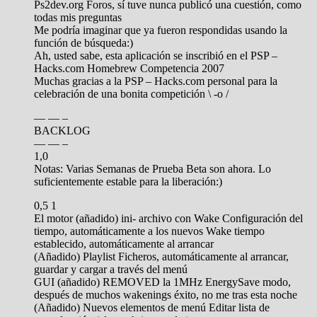
Ps2dev.org Foros, sí tuve nunca publicó una cuestión, como
todas mis preguntas
Me podría imaginar que ya fueron respondidas usando la
función de búsqueda:)
Ah, usted sabe, esta aplicación se inscribió en el PSP –
Hacks.com Homebrew Competencia 2007
Muchas gracias a la PSP – Hacks.com personal para la
celebración de una bonita competición \ -o /
— — –
BACKLOG
— — –
1,0
Notas: Varias Semanas de Prueba Beta son ahora. Lo
suficientemente estable para la liberación:)
0,5 1
El motor (añadido) ini- archivo con Wake Configuración del
tiempo, automáticamente a los nuevos Wake tiempo
establecido, automáticamente al arrancar
(Añadido) Playlist Ficheros, automáticamente al arrancar,
guardar y cargar a través del menú
GUI (añadido) REMOVED la 1MHz EnergySave modo,
después de muchos wakenings éxito, no me tras esta noche
(Añadido) Nuevos elementos de menú Editar lista de