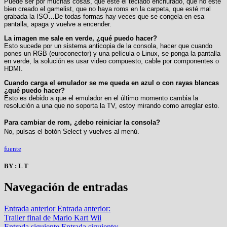
Puede ser por muchas cosas, que esté el teclado enchufado, que no este
bien creado el gamelist, que no haya roms en la carpeta, que esté mal
grabada la ISO…De todas formas hay veces que se congela en esa
pantalla, apaga y vuelve a encender.
La imagen me sale en verde, ¿qué puedo hacer?
Esto sucede por un sistema anticopia de la consola, hacer que cuando
pones un RGB (euroconector) y una película o Linux, se ponga la pantalla
en verde, la solución es usar video compuesto, cable por componentes o
HDMI.
Cuando carga el emulador se me queda en azul o con rayas blancas
¿qué puedo hacer?
Esto es debido a que el emulador en el último momento cambia la
resolución a una que no soporta la TV, estoy mirando como arreglar esto.
Para cambiar de rom, ¿debo reiniciar la consola?
No, pulsas el botón Select y vuelves al menú.
fuente
BY : L T
Navegación de entradas
Entrada anterior
Entrada anterior:
Trailer final de Mario Kart Wii
Entrada siguiente
Entrada siguiente: