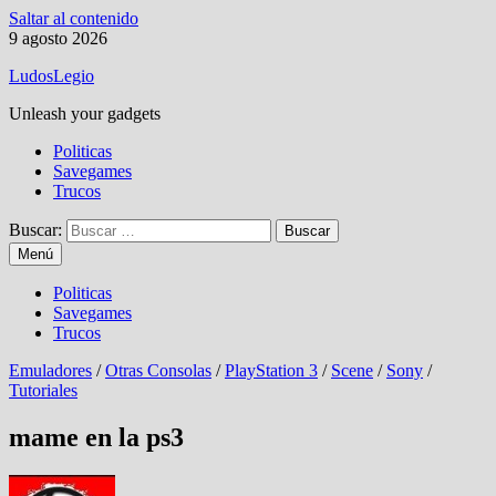
Saltar al contenido
9 agosto 2026
LudosLegio
Unleash your gadgets
Politicas
Savegames
Trucos
Buscar:
Menú
Politicas
Savegames
Trucos
Emuladores
/
Otras Consolas
/
PlayStation 3
/
Scene
/
Sony
/
Tutoriales
mame en la ps3