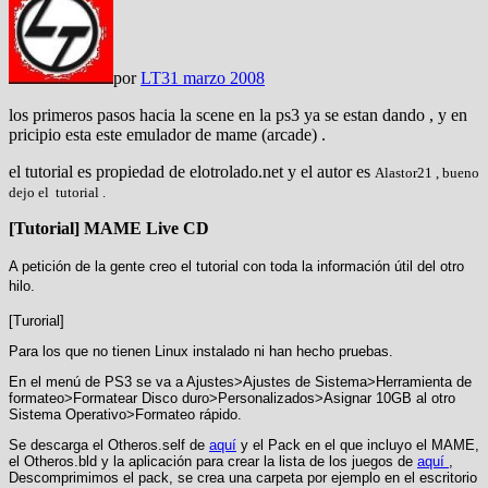
por
LT
31 marzo 2008
los primeros pasos hacia la scene en la ps3 ya se estan dando , y en
pricipio esta este emulador de mame (arcade) .
el tutorial es propiedad de elotrolado.net y el autor es
Alastor21 , bueno
dejo el tutorial .
[Tutorial] MAME Live CD
A petición de la gente creo el tutorial con toda la información útil del otro
hilo.
[Turorial]
Para los que no tienen Linux instalado ni han hecho pruebas.
En el menú de PS3 se va a Ajustes>Ajustes de Sistema>Herramienta de
formateo>Formatear Disco duro>Personalizados>Asignar 10GB al otro
Sistema Operativo>Formateo rápido.
Se descarga el Otheros.self de
aquí
y el Pack en el que incluyo el MAME,
el Otheros.bld y la aplicación para crear la lista de los juegos de
aquí
,
Descomprimimos el pack, se crea una carpeta por ejemplo en el escritorio