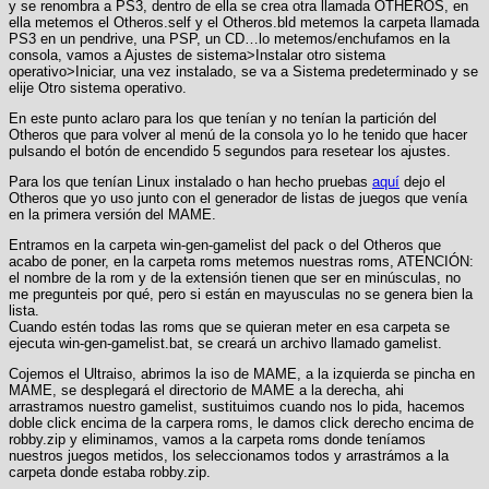
y se renombra a PS3, dentro de ella se crea otra llamada OTHEROS, en
ella metemos el Otheros.self y el Otheros.bld metemos la carpeta llamada
PS3 en un pendrive, una PSP, un CD…lo metemos/enchufamos en la
consola, vamos a Ajustes de sistema>Instalar otro sistema
operativo>Iniciar, una vez instalado, se va a Sistema predeterminado y se
elije Otro sistema operativo.
En este punto aclaro para los que tenían y no tenían la partición del
Otheros que para volver al menú de la consola yo lo he tenido que hacer
pulsando el botón de encendido 5 segundos para resetear los ajustes.
Para los que tenían Linux instalado o han hecho pruebas
aquí
dejo el
Otheros que yo uso junto con el generador de listas de juegos que venía
en la primera versión del MAME.
Entramos en la carpeta win-gen-gamelist del pack o del Otheros que
acabo de poner, en la carpeta roms metemos nuestras roms, ATENCIÓN:
el nombre de la rom y de la extensión tienen que ser en minúsculas, no
me pregunteis por qué, pero si están en mayusculas no se genera bien la
lista.
Cuando estén todas las roms que se quieran meter en esa carpeta se
ejecuta win-gen-gamelist.bat, se creará un archivo llamado gamelist.
Cojemos el Ultraiso, abrimos la iso de MAME, a la izquierda se pincha en
MAME, se desplegará el directorio de MAME a la derecha, ahi
arrastramos nuestro gamelist, sustituimos cuando nos lo pida, hacemos
doble click encima de la carpera roms, le damos click derecho encima de
robby.zip y eliminamos, vamos a la carpeta roms donde teníamos
nuestros juegos metidos, los seleccionamos todos y arrastrámos a la
carpeta donde estaba robby.zip.