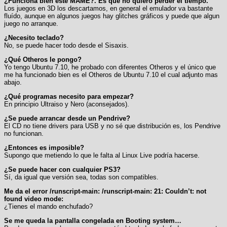
¿Funciona bien este MAME?. Es que no quiero perder el tiempo.
Los juegos en 3D los descartamos, en general el emulador va bastante
fluído, aunque en algunos juegos hay glitches gráficos y puede que algun
juego no arranque.
¿Necesito teclado?
No, se puede hacer todo desde el Sisaxis.
¿Qué Otheros le pongo?
Yo tengo Ubuntu 7.10, he probado con diferentes Otheros y el único que
me ha funcionado bien es el Otheros de Ubuntu 7.10 el cual adjunto mas
abajo.
¿Qué programas necesito para empezar?
En principio Ultraiso y Nero (aconsejados).
¿Se puede arrancar desde un Pendrive?
El CD no tiene drivers para USB y no sé que distribución es, los Pendrive
no funcionan.
¿Entonces es imposible?
Supongo que metiendo lo que le falta al Linux Live podría hacerse.
¿Se puede hacer con cualquier PS3?
Sí, da igual que versión sea, todas son compatibles.
Me da el error /runscript-main: /runscript-main: 21: Couldn’t: not
found video mode:
¿Tienes el mando enchufado?
Se me queda la pantalla congelada en Booting system…