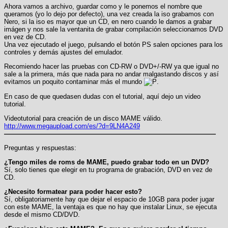
Ahora vamos a archivo, guardar como y le ponemos el nombre que
queramos (yo lo dejo por defecto), una vez creada la iso grabamos con
Nero, si la iso es mayor que un CD, en nero cuando le damos a grabar
imágen y nos sale la ventanita de grabar compilación seleccionamos DVD
en vez de CD.
Una vez ejecutado el juego, pulsando el botón PS salen opciones para los
controles y demás ajustes del emulador.
Recomiendo hacer las pruebas con CD-RW o DVD+/-RW ya que igual no
sale a la primera, más que nada para no andar malgastando discos y así
evitamos un poquito contaminar más el mundo
.
En caso de que quedasen dudas con el tutorial, aquí dejo un video
tutorial.
Videotutorial para creación de un disco MAME válido.
http://www.megaupload.com/es/?d=9LN4A249
————————————————————————————————
Preguntas y respuestas:
¿Tengo miles de roms de MAME, puedo grabar todo en un DVD?
Sí, solo tienes que elegir en tu programa de grabación, DVD en vez de
CD.
¿Necesito formatear para poder hacer esto?
Sí, obligatoriamente hay que dejar el espacio de 10GB para poder jugar
con este MAME, la ventaja es que no hay que instalar Linux, se ejecuta
desde el mismo CD/DVD.