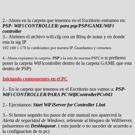
2.- Ahora en la carpeta que tenemos en el Escritorio entramos en:
PSP- WiFi CONTROLLER/ para psp/PSP/GAME/WiFi
controller
3.- Abrimos el archivo wifi.cfg con un Bloq de notas y en donde
esta la sig IP
192.168.1.170 lo cambiamos por nuestra IP. Guardamos y cerramos.
( o si prefieren
4.- Ahora copiamos la carpeta:
PSP
a la raiz de nuestra PSP.
poner la carpeta WiFicontroller dentro de la carpeta GAME que esta
dentro de PSP)
Iniciando componentes en el PC
1.- En la carpeta que tenemos en el Escritorio nos vamos a:
PSP-
WiFi CONTROLLER/PARA PC\WifiControllerPCv043
2.- Ejecutamos:
Start WiFiServer for Controller 1.bat
3.- Si hemos seguido los pasos de este manual nos aparecerá la
Alerta de seguridad de Windows
, referente al bloqueo de WifiServer,
pulsaremos en
Desbloquear
. ( esto puede o no suceder de acuerdo a
la configuacion de tu pc)