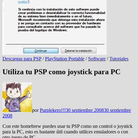
Descargas para PSP
/
PlayStation Portable
/
Software
/
Tutoriales
Utiliza tu PSP como joystick para PC
por
Purplekero!!!
30 septiembre 2008
30 septiembre
2008
Con este homebrew puedes usar tu PSP como un control o joystick
para la PC, esto es bastante útil cuando utilices emuladores o con
otro juego de PC.