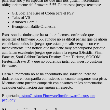
para este año y en especial los que mas nos gustan, necesitaran
obligatoriamente del firmware 5.55. Entre estos juegos tenemos:
G.I. Joe: The Rise of Cobra para el PSP
Tales of VS
Armored Core 3
Evangelion Battle Orchestra
Estos son los titulos que hasta ahora hemos confirmado que
necesitan el firmware 5.55, aunque no es dificil pensar que de ahora
en adelante todos los juegos que estan por salir vengan con ese
inconveniente, una noticia que nos tiene muy preocupados por que
aun faltan excelentes juegos que estan a la espera (Dissidia: Final
Fantasy, Soul Calibur Broken Destiny, Gran Turismo, SOCOM
Fireteam Bravo 3) y que no podremos jugar con nuestro custome
firmware.
Hatsa el momento no se ha encontrado una solucion, pero no
dudaremos en compartila con ustedes en cuanto tengamos una pista.
Mientras tanto pueden compartir con nosotros en los comentarios
cualquier onformacion que tengan al respecto.
Etiquetado
custom
Custom Firmware
firm
firmware
Juegos
para
psp
Sony