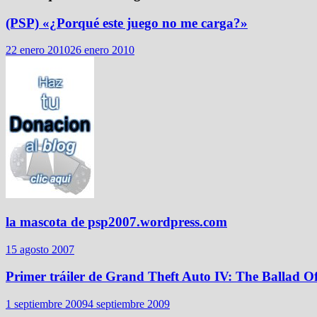
(PSP) «¿Porqué este juego no me carga?»
22 enero 2010
26 enero 2010
la mascota de psp2007.wordpress.com
15 agosto 2007
Primer tráiler de Grand Theft Auto IV: The Ballad 
1 septiembre 2009
4 septiembre 2009