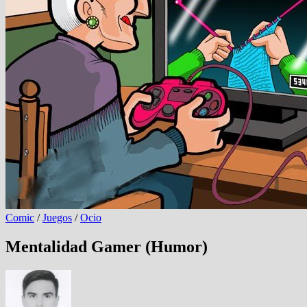
Comic
/
Juegos
/
Ocio
Mentalidad Gamer (Humor)