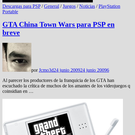
Descargas para PSP
/
General
/
Juegos
/
Noticias
/
PlayStation
Portable
GTA China Town Wars para PSP en
breve
por
Jcmo3d
24 junio 2009
24 junio 2009
6
Al parecer los productores de la franquicia de los GTA han
escuchado la crítica de muchos de los amantes de los videojuegos q
coinsidian en …