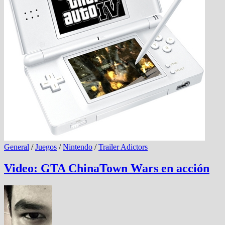
General
/
Juegos
/
Nintendo
/
Trailer Adictors
Video: GTA ChinaTown Wars en acción