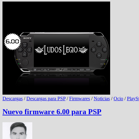
Descargas
/
Descargas para PSP
/
Firmwares
/
Noticias
/
Ocio
/
PlaySt
Nuevo firmware 6.00 para PSP