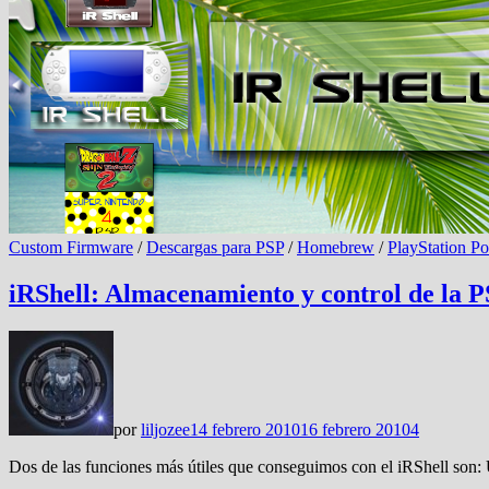
Custom Firmware
/
Descargas para PSP
/
Homebrew
/
PlayStation Po
iRShell: Almacenamiento y control de la P
por
liljozee
14 febrero 2010
16 febrero 2010
4
Dos de las funciones más útiles que conseguimos con el iRShell son