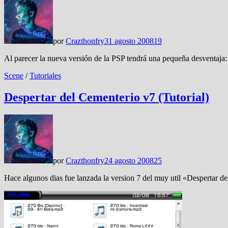
por
Crazthonfry
31 agosto 2008
19
Al parecer la nueva versión de la PSP tendrá una pequeña desventaja:
Scene
/
Tutoriales
Despertar del Cementerio v7 (Tutorial)
por
Crazthonfry
24 agosto 2008
25
Hace algunos dias fue lanzada la version 7 del muy util «Despertar de