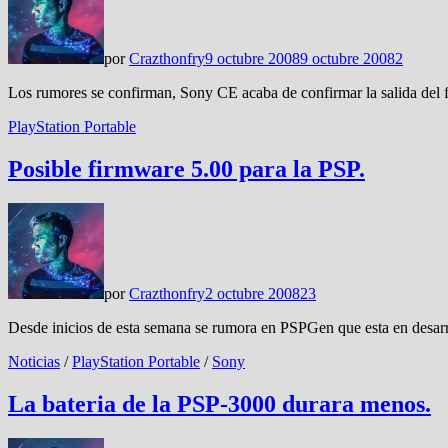
por
Crazthonfry
9 octubre 2008
9 octubre 2008
2
Los rumores se confirman, Sony CE acaba de confirmar la salida del f
PlayStation Portable
Posible firmware 5.00 para la PSP.
por
Crazthonfry
2 octubre 2008
23
Desde inicios de esta semana se rumora en PSPGen que esta en desarr
Noticias
/
PlayStation Portable
/
Sony
La bateria de la PSP-3000 durara menos.