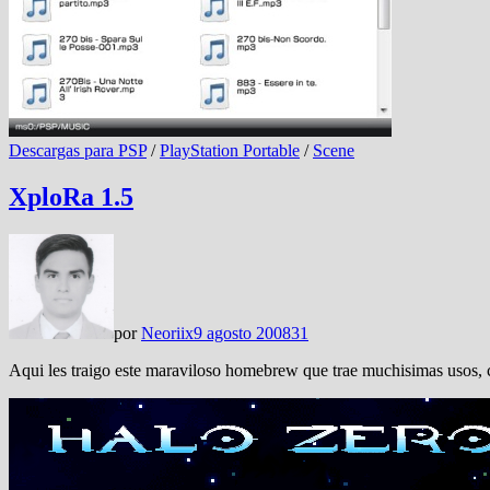
Descargas para PSP
/
PlayStation Portable
/
Scene
XploRa 1.5
por
Neoriix
9 agosto 2008
31
Aqui les traigo este maraviloso homebrew que trae muchisimas usos, 