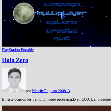
PlayStation Portable
Halo Zero
por
Neoriix
7 agosto 2008
13
En esta ocasión les traigo un juego programado en LUA Del videoju