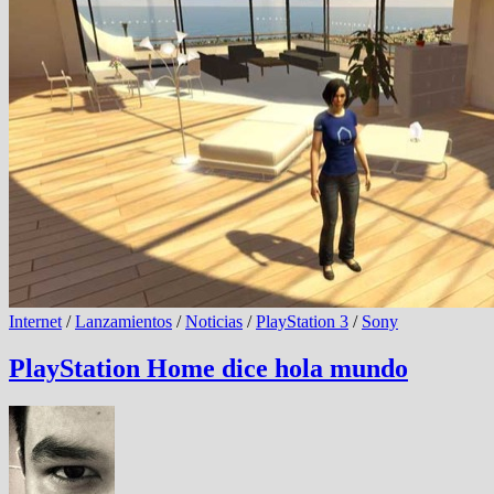
Internet
/
Lanzamientos
/
Noticias
/
PlayStation 3
/
Sony
PlayStation Home dice hola mundo