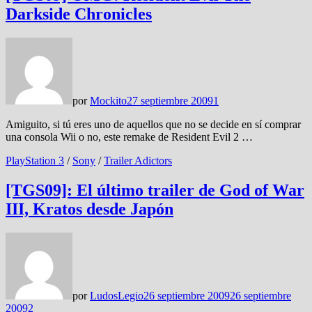
Darkside Chronicles
por
Mockito
27 septiembre 2009
1
Amiguito, si tú eres uno de aquellos que no se decide en sí comprar
una consola Wii o no, este remake de Resident Evil 2 …
PlayStation 3
/
Sony
/
Trailer Adictors
[TGS09]: El último trailer de God of War
III, Kratos desde Japón
por
LudosLegio
26 septiembre 2009
26 septiembre
2009
2