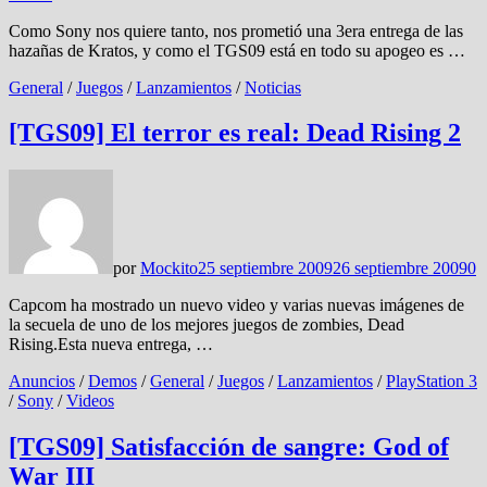
Como Sony nos quiere tanto, nos prometió una 3era entrega de las
hazañas de Kratos, y como el TGS09 está en todo su apogeo es …
General
/
Juegos
/
Lanzamientos
/
Noticias
[TGS09] El terror es real: Dead Rising 2
por
Mockito
25 septiembre 2009
26 septiembre 2009
0
Capcom ha mostrado un nuevo video y varias nuevas imágenes de
la secuela de uno de los mejores juegos de zombies, Dead
Rising.Esta nueva entrega, …
Anuncios
/
Demos
/
General
/
Juegos
/
Lanzamientos
/
PlayStation 3
/
Sony
/
Videos
[TGS09] Satisfacción de sangre: God of
War III