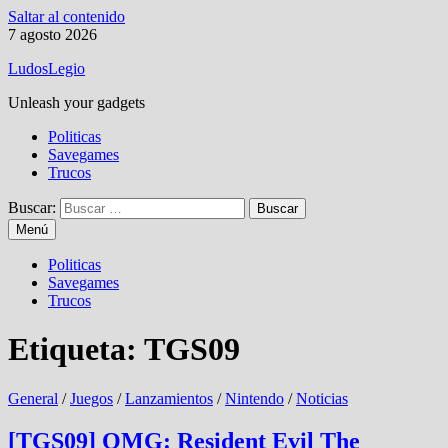
Saltar al contenido
7 agosto 2026
LudosLegio
Unleash your gadgets
Politicas
Savegames
Trucos
Buscar:
Menú
Politicas
Savegames
Trucos
Etiqueta:
TGS09
General
/
Juegos
/
Lanzamientos
/
Nintendo
/
Noticias
[TGS09] OMG: Resident Evil The