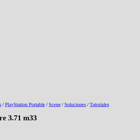
s
/
PlayStation Portable
/
Scene
/
Soluciones
/
Tutoriales
re 3.71 m33