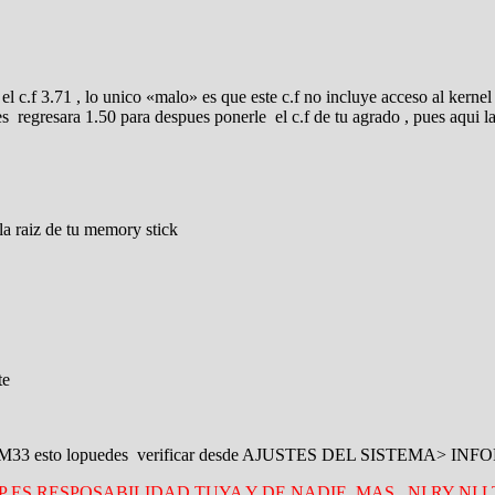
alio el c.f 3.71 , lo unico «malo» es que este c.f no incluye acceso al
s regresara 1.50 para despues ponerle el c.f de tu agrado , pues aqui l
a raiz de tu memory stick
te
e 3.71 M33 esto lopuedes verificar desde AJUSTES DEL SISTEMA>
 ES RESPOSABILIDAD TUYA Y DE NADIE MAS , NI RY NI