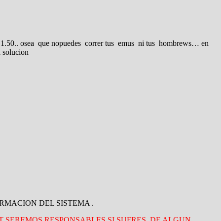
 kernel 1.50.. osea que nopuedes correr tus emus ni tus hombrews… en
a solucion
 INFORMACION DEL SISTEMA .
 LT SEREMOS RESPONSABLES SI SUFRES DE ALGUN