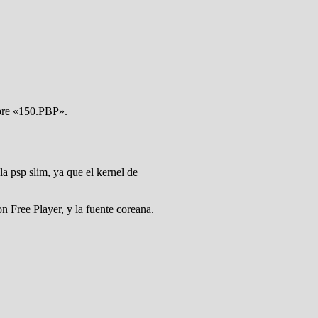
mbre «150.PBP».
la psp slim, ya que el kernel de
ion Free Player, y la fuente coreana.