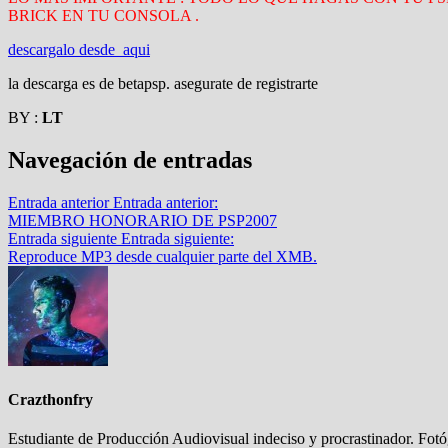
BRICK EN TU CONSOLA .
descargalo desde aqui
la descarga es de betapsp. asegurate de registrarte
BY :
LT
Navegación de entradas
Entrada anterior
Entrada anterior:
MIEMBRO HONORARIO DE PSP2007
Entrada siguiente
Entrada siguiente:
Reproduce MP3 desde cualquier parte del XMB.
Crazthonfry
Estudiante de Producción Audiovisual indeciso y procrastinador. Fot