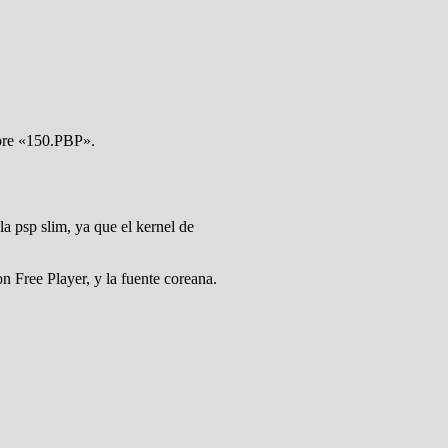
mbre «150.PBP».
la psp slim, ya que el kernel de
ion Free Player, y la fuente coreana.