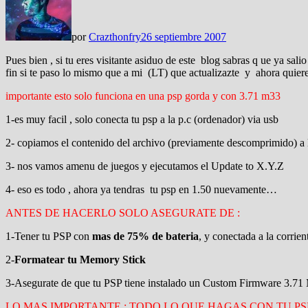
por
Crazthonfry
26 septiembre 2007
Pues bien , si tu eres visitante asiduo de este blog sabras q ue ya s
fin si te paso lo mismo que a mi (LT) que actualizazte y ahora quiere
importante esto solo funciona en una psp gorda y con 3.71 m33
1-es muy facil , solo conecta tu psp a la p.c (ordenador) via usb
2- copiamos el contenido del archivo (previamente descomprimido) a l
3- nos vamos amenu de juegos y ejecutamos el Update to X.Y.Z
4- eso es todo , ahora ya tendras tu psp en 1.50 nuevamente…
ANTES DE HACERLO SOLO ASEGURATE DE :
1-Tener tu PSP con
mas de 75% de bateria
, y conectada a la corrien
2-
Formatear tu Memory Stick
3-Asegurate de que tu PSP tiene instalado un Custom Firmwar
LO MAS IMPORTANTE : TODO LO QUE HAGAS CON TU PSP