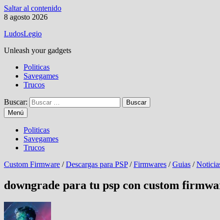
Saltar al contenido
8 agosto 2026
LudosLegio
Unleash your gadgets
Politicas
Savegames
Trucos
Buscar:
Menú
Politicas
Savegames
Trucos
Custom Firmware
/
Descargas para PSP
/
Firmwares
/
Guias
/
Noticia
downgrade para tu psp con custom firmwa