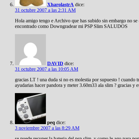
XharolastrA
dice:
31 octubre 2007 a las 2:31 AM
Hola amigo tengo e Archivo que has subido sin embargo no se 
encontrado como Downgradear mi PSP Slim SALUDOS
DAVID
dice:
31 octubre 2007 a las 10:05 AM
gracias LT ! una duda si no es molestia por supuesto ! cuand
ayudarias hacer pandora y meter 3.60m33 ala slim ? gracias y 
peq
dice:
3 noviembre 2007 a las 8:29 AM
se puede recuper la bateria del psp slim, y como le ago para p