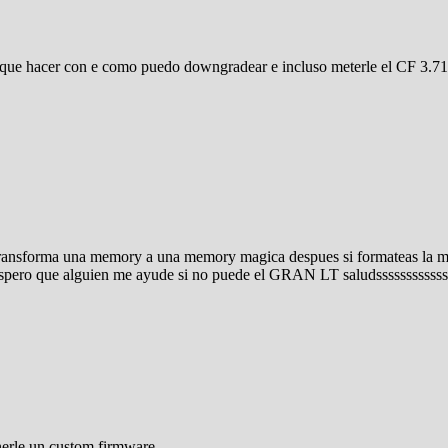
que hacer con e como puedo downgradear e incluso meterle el CF 3.71
o transforma una memory a una memory magica despues si formateas la m
espero que alguien me ayude si no puede el GRAN LT saludsssssssssssss
onerle un custom firmware