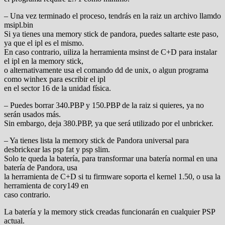
– Una vez terminado el proceso, tendrás en la raiz un archivo llamdo
msipl.bin
Si ya tienes una memory stick de pandora, puedes saltarte este paso,
ya que el ipl es el mismo.
En caso contrario, uiliza la herramienta msinst de C+D para instalar
el ipl en la memory stick,
o alternativamente usa el comando dd de unix, o algun programa
como winhex para escribir el ipl
en el sector 16 de la unidad física.
– Puedes borrar 340.PBP y 150.PBP de la raiz si quieres, ya no
serán usados más.
Sin embargo, deja 380.PBP, ya que será utilizado por el unbricker.
– Ya tienes lista la memory stick de Pandora universal para
desbrickear las psp fat y psp slim.
Solo te queda la batería, para transformar una batería normal en una
batería de Pandora, usa
la herramienta de C+D si tu firmware soporta el kernel 1.50, o usa la
herramienta de cory149 en
caso contrario.
La batería y la memory stick creadas funcionarán en cualquier PSP
actual.