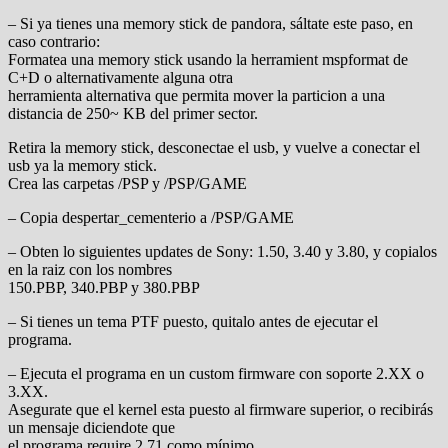
– Si ya tienes una memory stick de pandora, sáltate este paso, en
caso contrario:
Formatea una memory stick usando la herramient mspformat de
C+D o alternativamente alguna otra
herramienta alternativa que permita mover la particion a una
distancia de 250~ KB del primer sector.
Retira la memory stick, desconectae el usb, y vuelve a conectar el
usb ya la memory stick.
Crea las carpetas /PSP y /PSP/GAME
– Copia despertar_cementerio a /PSP/GAME
– Obten lo siguientes updates de Sony: 1.50, 3.40 y 3.80, y copialos
en la raiz con los nombres
150.PBP, 340.PBP y 380.PBP
– Si tienes un tema PTF puesto, quitalo antes de ejecutar el
programa.
– Ejecuta el programa en un custom firmware con soporte 2.XX o
3.XX.
Asegurate que el kernel esta puesto al firmware superior, o recibirás
un mensaje diciendote que
el programa require 2.71 como mínimo.