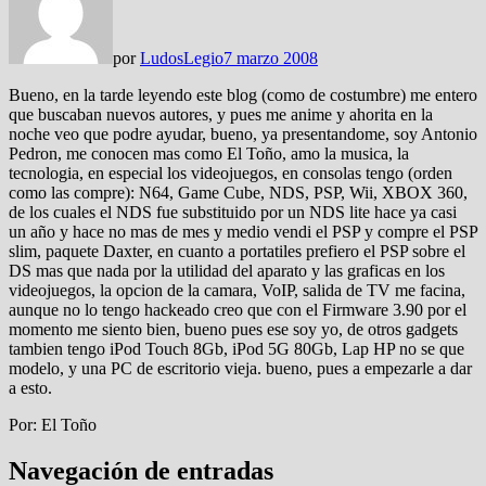
por
LudosLegio
7 marzo 2008
Bueno, en la tarde leyendo este blog (como de costumbre) me entero
que buscaban nuevos autores, y pues me anime y ahorita en la
noche veo que podre ayudar, bueno, ya presentandome, soy Antonio
Pedron, me conocen mas como El Toño, amo la musica, la
tecnologia, en especial los videojuegos, en consolas tengo (orden
como las compre): N64, Game Cube, NDS, PSP, Wii, XBOX 360,
de los cuales el NDS fue substituido por un NDS lite hace ya casi
un año y hace no mas de mes y medio vendi el PSP y compre el PSP
slim, paquete Daxter, en cuanto a portatiles prefiero el PSP sobre el
DS mas que nada por la utilidad del aparato y las graficas en los
videojuegos, la opcion de la camara, VoIP, salida de TV me facina,
aunque no lo tengo hackeado creo que con el Firmware 3.90 por el
momento me siento bien, bueno pues ese soy yo, de otros gadgets
tambien tengo iPod Touch 8Gb, iPod 5G 80Gb, Lap HP no se que
modelo, y una PC de escritorio vieja. bueno, pues a empezarle a dar
a esto.
Por: El Toño
Navegación de entradas