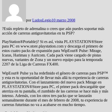
por
LudosLegio
10 marzo 2008
?Estás repleto de adrenalina o crees que aún puedes soportar más
acción de carreras antigravitatorias en tu PSP?
PlayStation®Portable)? Si es así, visita PLAYSTATION®Store
para PC en www.store.playstation.com y descarga el primero de
estos cuatro packs de expansión para WipEout® Pulse: Mirage,
Icaras, Harimau y Auricom. Cada pack viene cargado de pistas
nuevas, variantes de Zona y un nuevo equipo para la temporada
2207 de la Liga de Carreras FX400.
WipEout® Pulse ya ha redefinido el género de carreras para PSP™
y esta es tu oportunidad de llevar más allá tu experiencia de carreras
antigravitatorias. Con el lanzamiento del nuevo pack Mirage en
PLAYSTATION®Store para PC, el primer pack descargable que
aterriza en tu pantalla, el zumbido de las carreras se hace más y más
intenso. Además, con los otros tres packs que se lanzarán
semanalmente durante el mes de febrero de 2008, tu experiencia de
carreras futuristas no va a acabarse en mucho tiempo.