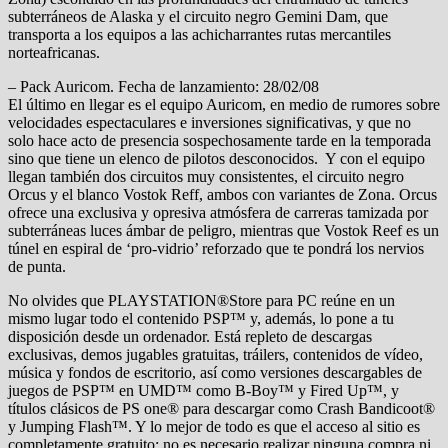
subterráneos de Alaska y el circuito negro Gemini Dam, que
transporta a los equipos a las achicharrantes rutas mercantiles
norteafricanas.
– Pack Auricom. Fecha de lanzamiento: 28/02/08
El último en llegar es el equipo Auricom, en medio de rumores sobre
velocidades espectaculares e inversiones significativas, y que no
solo hace acto de presencia sospechosamente tarde en la temporada
sino que tiene un elenco de pilotos desconocidos. Y con el equipo
llegan también dos circuitos muy consistentes, el circuito negro
Orcus y el blanco Vostok Reff, ambos con variantes de Zona. Orcus
ofrece una exclusiva y opresiva atmósfera de carreras tamizada por
subterráneas luces ámbar de peligro, mientras que Vostok Reef es un
túnel en espiral de ‘pro-vidrio’ reforzado que te pondrá los nervios
de punta.
No olvides que PLAYSTATION®Store para PC reúne en un
mismo lugar todo el contenido PSP™ y, además, lo pone a tu
disposición desde un ordenador. Está repleto de descargas
exclusivas, demos jugables gratuitas, tráilers, contenidos de vídeo,
música y fondos de escritorio, así como versiones descargables de
juegos de PSP™ en UMD™ como B-Boy™ y Fired Up™, y
títulos clásicos de PS one® para descargar como Crash Bandicoot®
y Jumping Flash™. Y lo mejor de todo es que el acceso al sitio es
completamente gratuito: no es necesario realizar ninguna compra ni