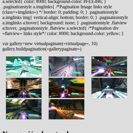
a.selected{ color: #000; background-color: #FEE496; }
.paginationstyle a.imglinks{ /*Pagination Image links style
(class=»imglinks») */ border: 0; padding: 0; } .paginationstyle
a.imglinks img{ vertical-align: bottom; border: 0; } .paginationstyle
a.imglinks a:hover{ background: none; } .paginationstyle .flatview
a:hover, .paginationstyle .flatview a.selected{ /*Pagination div
«flatview» links style*/ color: #000; background-color: yellow; }
var gallery=new virtualpaginate(«virtualpage», 10)
gallery.buildpagination(«gallerypaginate»)