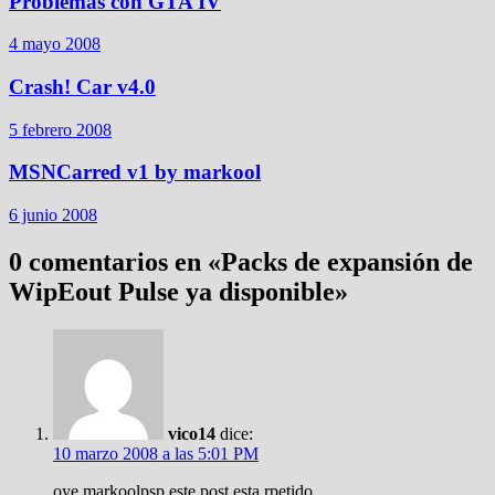
Problemas con GTA IV
4 mayo 2008
Crash! Car v4.0
5 febrero 2008
MSNCarred v1 by markool
6 junio 2008
0 comentarios en «
Packs de expansión de
WipEout Pulse ya disponible
»
vico14
dice:
10 marzo 2008 a las 5:01 PM
oye markoolpsp este post esta rpetido