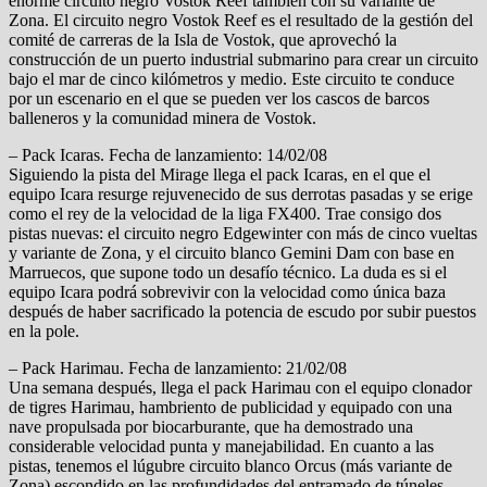
enorme circuito negro Vostok Reef también con su variante de
Zona. El circuito negro Vostok Reef es el resultado de la gestión del
comité de carreras de la Isla de Vostok, que aprovechó la
construcción de un puerto industrial submarino para crear un circuito
bajo el mar de cinco kilómetros y medio. Este circuito te conduce
por un escenario en el que se pueden ver los cascos de barcos
balleneros y la comunidad minera de Vostok.
– Pack Icaras. Fecha de lanzamiento: 14/02/08
Siguiendo la pista del Mirage llega el pack Icaras, en el que el
equipo Icara resurge rejuvenecido de sus derrotas pasadas y se erige
como el rey de la velocidad de la liga FX400. Trae consigo dos
pistas nuevas: el circuito negro Edgewinter con más de cinco vueltas
y variante de Zona, y el circuito blanco Gemini Dam con base en
Marruecos, que supone todo un desafío técnico. La duda es si el
equipo Icara podrá sobrevivir con la velocidad como única baza
después de haber sacrificado la potencia de escudo por subir puestos
en la pole.
– Pack Harimau. Fecha de lanzamiento: 21/02/08
Una semana después, llega el pack Harimau con el equipo clonador
de tigres Harimau, hambriento de publicidad y equipado con una
nave propulsada por biocarburante, que ha demostrado una
considerable velocidad punta y manejabilidad. En cuanto a las
pistas, tenemos el lúgubre circuito blanco Orcus (más variante de
Zona) escondido en las profundidades del entramado de túneles