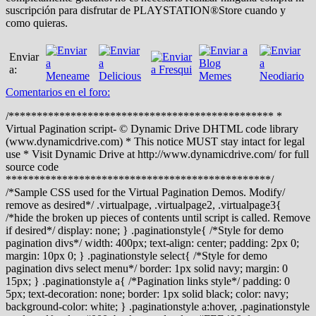
suscripción para disfrutar de PLAYSTATION®Store cuando y
como quieras.
Enviar
a:
Comentarios en el foro:
/*********************************************** *
Virtual Pagination script- © Dynamic Drive DHTML code library
(www.dynamicdrive.com) * This notice MUST stay intact for legal
use * Visit Dynamic Drive at http://www.dynamicdrive.com/ for full
source code
***********************************************/
/*Sample CSS used for the Virtual Pagination Demos. Modify/
remove as desired*/ .virtualpage, .virtualpage2, .virtualpage3{
/*hide the broken up pieces of contents until script is called. Remove
if desired*/ display: none; } .paginationstyle{ /*Style for demo
pagination divs*/ width: 400px; text-align: center; padding: 2px 0;
margin: 10px 0; } .paginationstyle select{ /*Style for demo
pagination divs select menu*/ border: 1px solid navy; margin: 0
15px; } .paginationstyle a{ /*Pagination links style*/ padding: 0
5px; text-decoration: none; border: 1px solid black; color: navy;
background-color: white; } .paginationstyle a:hover, .paginationstyle