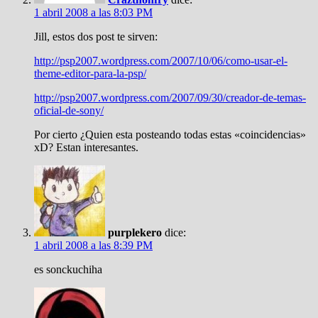
1 abril 2008 a las 8:03 PM
Jill, estos dos post te sirven:
http://psp2007.wordpress.com/2007/10/06/como-usar-el-
theme-editor-para-la-psp/
http://psp2007.wordpress.com/2007/09/30/creador-de-temas-
oficial-de-sony/
Por cierto ¿Quien esta posteando todas estas «coincidencias»
xD? Estan interesantes.
purplekero
dice:
1 abril 2008 a las 8:39 PM
es sonckuchiha