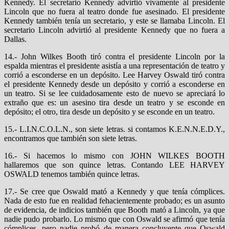
Kennedy. El secretario Kennedy advirtió vivamente al presidente
Lincoln que no fuera al teatro donde fue asesinado. El presidente
Kennedy también tenía un secretario, y este se llamaba Lincoln. El
secretario Lincoln advirtió al presidente Kennedy que no fuera a
Dallas.
14.- John Wilkes Booth tiró contra el presidente Lincoln por la
espalda mientras el presidente asistía a una representación de teatro y
corrió a esconderse en un depósito. Lee Harvey Oswald tiró contra
el presidente Kennedy desde un depósito y corrió a esconderse en
un teatro. Si se lee cuidadosamente esto de nuevo se apreciará lo
extraño que es: un asesino tira desde un teatro y se esconde en
depósito; el otro, tira desde un depósito y se esconde en un teatro.
15.- L.I.N.C.O.L.N., son siete letras. si contamos K.E.N.N.E.D.Y.,
encontramos que también son siete letras.
16.- Si hacemos lo mismo con JOHN WILKES BOOTH
hallaremos que son quince letras. Contando LEE HARVEY
OSWALD tenemos también quince letras.
17.- Se cree que Oswald mató a Kennedy y que tenía cómplices.
Nada de esto fue en realidad fehacientemente probado; es un asunto
de evidencia, de indicios también que Booth mató a Lincoln, ya que
nadie pudo probarlo. Lo mismo que con Oswald se afirmó que tenía
cómplices, pero nadie probó de manera concluyente que Oswald