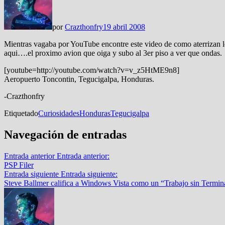
por
Crazthonfry
19 abril 2008
Mientras vagaba por YouTube encontre este video de como aterrizan los
aqui….el proximo avion que oiga y subo al 3er piso a ver que ondas.
[youtube=http://youtube.com/watch?v=v_z5HtME9n8]
Aeropuerto Toncontin, Tegucigalpa, Honduras.
-Crazthonfry
Etiquetado
Curiosidades
Honduras
Tegucigalpa
Navegación de entradas
Entrada anterior
Entrada anterior:
PSP Filer
Entrada siguiente
Entrada siguiente:
Steve Ballmer califica a Windows Vista como un “Trabajo sin Termin