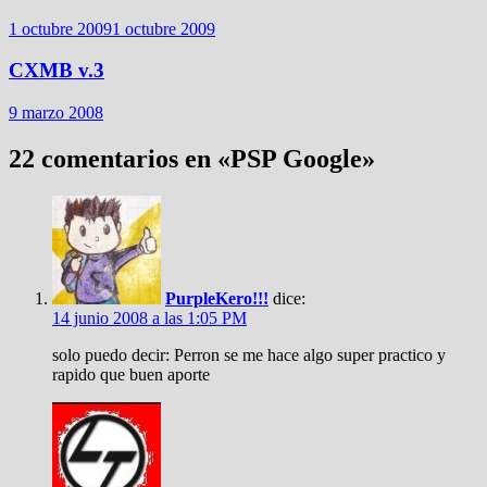
1 octubre 2009
1 octubre 2009
CXMB v.3
9 marzo 2008
22 comentarios en «
PSP Google
»
PurpleKero!!!
dice:
14 junio 2008 a las 1:05 PM
solo puedo decir: Perron se me hace algo super practico y
rapido que buen aporte