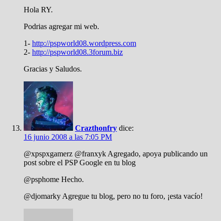
Hola RY.
Podrias agregar mi web.
1-
http://pspworld08.wordpress.com
2-
http://pspworld08.3forum.biz
Gracias y Saludos.
Crazthonfry
dice:
16 junio 2008 a las 7:05 PM
@xpspxgamerz @franxyk Agregado, apoya publicando un
post sobre el PSP Google en tu blog
@psphome Hecho.
@djomarky Agregue tu blog, pero no tu foro, ¡esta vacío!