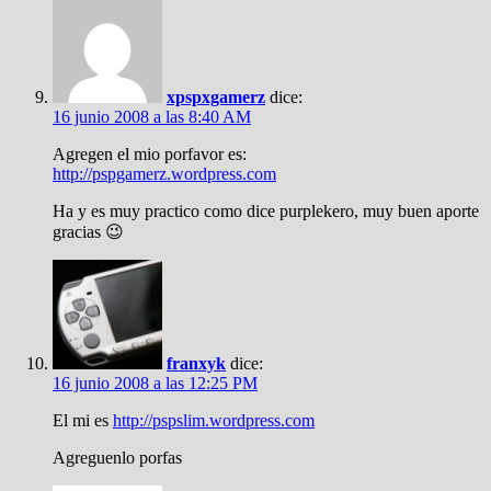
xpspxgamerz
dice:
16 junio 2008 a las 8:40 AM
Agregen el mio porfavor es:
http://pspgamerz.wordpress.com
Ha y es muy practico como dice purplekero, muy buen aporte
gracias 😉
franxyk
dice:
16 junio 2008 a las 12:25 PM
El mi es
http://pspslim.wordpress.com
Agreguenlo porfas