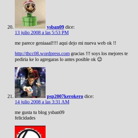
ysban09
dice:
13 julio 2008 a las 5:53 PM
me parece geniaaal!!!! aqui dejo mi nueva web ok !!
http://thcc08.wordpress.com
gracias !!! soys los mejores te
pediria ke lo agregaras lo antes posible ok 😉
psp2007kerokero
dice:
14 julio 2008 a las 3:31 AM
me gusta tu blog ysban09
felicidades