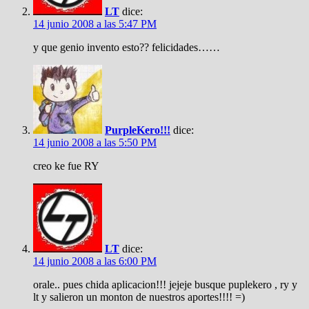
LT
dice:
14 junio 2008 a las 5:47 PM
y que genio invento esto?? felicidades……
PurpleKero!!!
dice:
14 junio 2008 a las 5:50 PM
creo ke fue RY
LT
dice:
14 junio 2008 a las 6:00 PM
orale.. pues chida aplicacion!!! jejeje busque puplekero , ry y
lt y salieron un monton de nuestros aportes!!!! =)