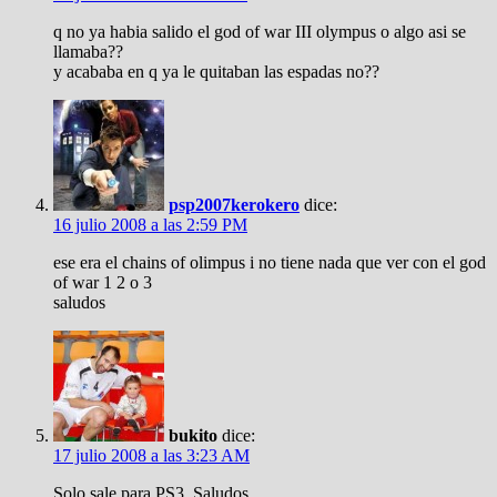
q no ya habia salido el god of war III olympus o algo asi se
llamaba??
y acababa en q ya le quitaban las espadas no??
psp2007kerokero
dice:
16 julio 2008 a las 2:59 PM
ese era el chains of olimpus i no tiene nada que ver con el god
of war 1 2 o 3
saludos
bukito
dice:
17 julio 2008 a las 3:23 AM
Solo sale para PS3. Saludos