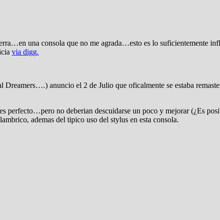
a tierra…en una consola que no me agrada…esto es lo suficientemente in
icia
via digg.
Dreamers….) anuncio el 2 de Julio que oficalmente se estaba remasteriz
es perfecto…pero no deberian descuidarse un poco y mejorar (¿Es posibl
brico, ademas del tipico uso del stylus en esta consola.