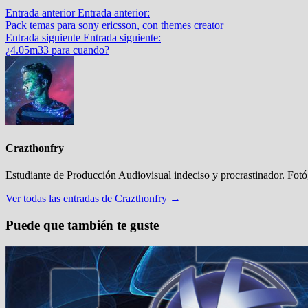
Entrada anterior
Entrada anterior:
Pack temas para sony ericsson, con themes creator
Entrada siguiente
Entrada siguiente:
¿4.05m33 para cuando?
Crazthonfry
Estudiante de Producción Audiovisual indeciso y procrastinador. Fot
Ver todas las entradas de Crazthonfry →
Puede que también te guste