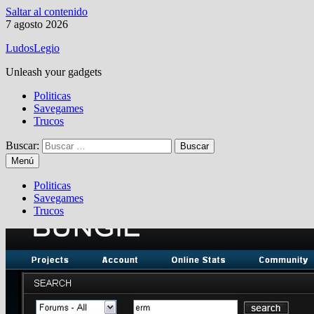
Saltar al contenido
7 agosto 2026
LudosLegio
Unleash your gadgets
Politicas
Savegames
Trucos
Buscar:
Menú
Politicas
Savegames
Trucos