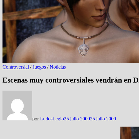
Controversial
/
Juegos
/
Noticias
Escenas muy controversiales vendrán en D
por
LudosLegio
25 julio 2009
25 julio 2009