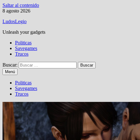
Saltar al contenido
8 agosto 2026
LudosLegio
Unleash your gadgets
Politicas
Savegames
Trucos
Buscar:
Menú
Politicas
Savegames
Trucos