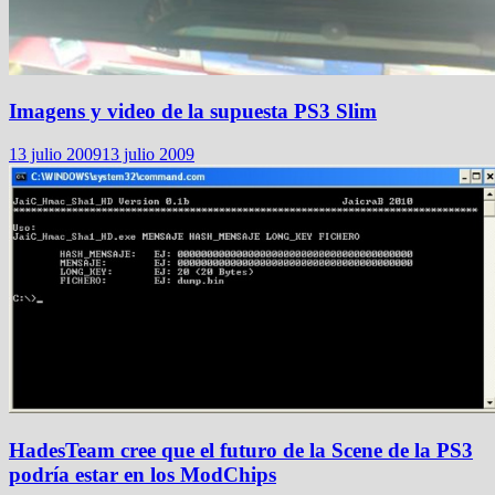
Imagens y video de la supuesta PS3 Slim
13 julio 2009
13 julio 2009
HadesTeam cree que el futuro de la Scene de la PS3
podría estar en los ModChips