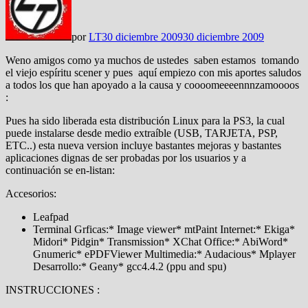
por
LT
30 diciembre 2009
30 diciembre 2009
Weno amigos como ya muchos de ustedes saben estamos tomando
el viejo espíritu scener y pues aquí empiezo con mis aportes saludos
a todos los que han apoyado a la causa y coooomeeeennnzamoooos
:
Pues ha sido liberada esta distribución Linux para la PS3, la cual
puede instalarse desde medio extraíble (USB, TARJETA, PSP,
ETC..) esta nueva version incluye bastantes mejoras y bastantes
aplicaciones dignas de ser probadas por los usuarios y a
continuación se en-listan:
Accesorios:
Leafpad
Terminal Grficas:* Image viewer* mtPaint Internet:* Ekiga*
Midori* Pidgin* Transmission* XChat Office:* AbiWord*
Gnumeric* ePDFViewer Multimedia:* Audacious* Mplayer
Desarrollo:* Geany* gcc4.4.2 (ppu and spu)
INSTRUCCIONES :