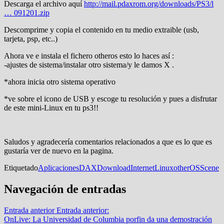
Descarga el archivo aquí
http://mail.pdaxrom.org/downloads/PS3/l
… 091201.zip
Descomprime y copia el contenido en tu medio extraible (usb,
tarjeta, psp, etc..)
Ahora ve e instala el fichero otheros esto lo haces así :
-ajustes de sistema/instalar otro sistema/y le damos X .
*ahora inicia otro sistema operativo
*ve sobre el icono de USB y escoge tu resolución y pues a disfrutar
de este mini-Linux en tu ps3!!
Saludos y agradecería comentarios relacionados a que es lo que es
gustaría ver de nuevo en la pagina.
Etiquetado
Aplicaciones
DAX
Download
Internet
Linux
otherOS
Scene
Navegación de entradas
Entrada anterior
Entrada anterior:
OnLive: La Universidad de Columbia porfin da una demostración