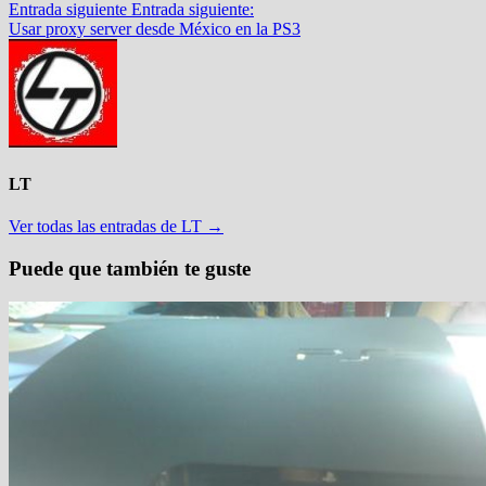
Entrada siguiente
Entrada siguiente:
Usar proxy server desde México en la PS3
LT
Ver todas las entradas de LT →
Puede que también te guste