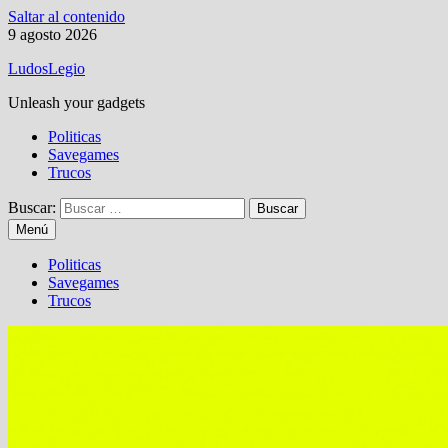
Saltar al contenido
9 agosto 2026
LudosLegio
Unleash your gadgets
Politicas
Savegames
Trucos
Buscar:
Menú
Politicas
Savegames
Trucos