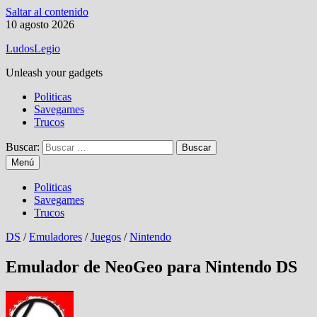
Saltar al contenido
10 agosto 2026
LudosLegio
Unleash your gadgets
Politicas
Savegames
Trucos
Buscar:
Menú
Politicas
Savegames
Trucos
DS
/
Emuladores
/
Juegos
/
Nintendo
Emulador de NeoGeo para Nintendo DS