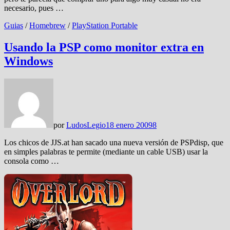
necesario, pues …
Guias
/
Homebrew
/
PlayStation Portable
Usando la PSP como monitor extra en
Windows
por
LudosLegio
18 enero 2009
8
Los chicos de JJS.at han sacado una nueva versión de PSPdisp, que
en simples palabras te permite (mediante un cable USB) usar la
consola como …