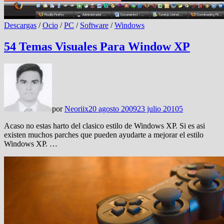
Descargas
/
Ocio
/
PC
/
Software
/
Windows
54 Temas Visuales Para Window XP
por
Neoriix
20 agosto 2009
23 julio 2010
5
Acaso no estas harto del clasico estilo de Windows XP. Si es asi
existen muchos parches que pueden ayudarte a mejorar el estilo
Windows XP. …