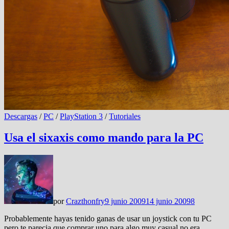
Descargas
/
PC
/
PlayStation 3
/
Tutoriales
Usa el sixaxis como mando para la PC
por
Crazthonfry
9 junio 2009
14 junio 2009
8
Probablemente hayas tenido ganas de usar un joystick con tu PC
pero te parecia que comprar uno para algo muy casual no era