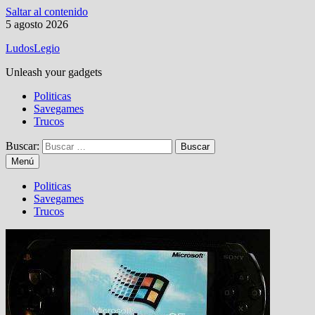
Saltar al contenido
5 agosto 2026
LudosLegio
Unleash your gadgets
Politicas
Savegames
Trucos
Buscar:
Menú
Politicas
Savegames
Trucos