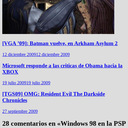
[VGA ’09]: Batman vuelve, en Arkham Asylum 2
12 diciembre 2009
12 diciembre 2009
Microsoft responde a las criticas de Obama hacia la
XBOX
19 julio 2009
19 julio 2009
[TGS09] OMG: Resident Evil The Darkside
Chronicles
27 septiembre 2009
28 comentarios en «
Windows 98 en la PSP