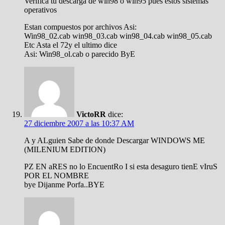
Verifica tu descarga de win98 o win95 pues estos sistemas
operativos
Estan compuestos por archivos Asi:
Win98_02.cab win98_03.cab win98_04.cab win98_05.cab
Etc Asta el 72y el ultimo dice
Asi: Win98_ol.cab o parecido ByE
VictoRR
dice:
27 diciembre 2007 a las 10:37 AM
A y ALguien Sabe de donde Descargar WINDOWS ME
(MILENIUM EDITION)
PZ EN aRES no lo EncuentRo I si esta desaguro tienE vIruS
POR EL NOMBRE
bye Dijanme Porfa..BYE