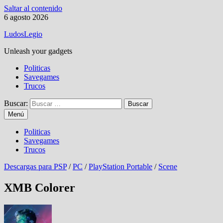
Saltar al contenido
6 agosto 2026
LudosLegio
Unleash your gadgets
Politicas
Savegames
Trucos
Buscar:
Menú
Politicas
Savegames
Trucos
Descargas para PSP
/
PC
/
PlayStation Portable
/
Scene
XMB Colorer