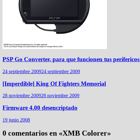
PSP Go Converter, para que funcionen tus perífericos 
24 septiembre 2009
24 septiembre 2009
[Imperdible] King Of Fighters Memorial
28 noviembre 2009
28 noviembre 2009
Firmware 4.00 desencriptado
19 junio 2008
0 comentarios en «
XMB Colorer
»