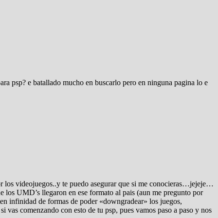
ara psp? e batallado mucho en buscarlo pero en ninguna pagina lo e
r los videojuegos..y te puedo asegurar que si me conocieras…jejeje…
e los UMD’s llegaron en ese formato al pais (aun me pregunto por
isten infinidad de formas de poder «downgradear» los juegos,
y si vas comenzando con esto de tu psp, pues vamos paso a paso y nos