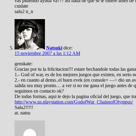
vas pidiendo ayuda va??? asi nada de que se te muere antes de 
cuidate
salu2 n_n
Natsuki
dice:
15 noviembre 2007 a las 1:12 AM
genskate:
Gracias por tu la felicitacion!!! estare hechandole todas las ga
1.- God of war, es de los mejores juegos que existen, en serio n
2.- en cuanto al demo..el buen evek (en console+ —> dio un ava
salida sea muy pronto… a ver si no me gana el juego antes de qu
seguimos en contacto ok?
De todas formas, aqui te dejo la pagina oficial del juego, que tra
http://www.us.playstation.com/GodofWar_ChainsofOlympus/
Salu2!!!!!
at. natsu