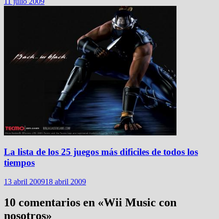
11 julio 2009
La lista de los 25 juegos más dificiles de todos los
tiempos
13 abril 2009
18 abril 2009
10 comentarios en «
Wii Music con
nosotros
»