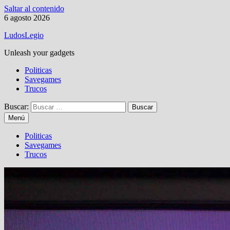
Saltar al contenido
6 agosto 2026
LudosLegio
Unleash your gadgets
Politicas
Savegames
Trucos
Buscar:
Menú
Politicas
Savegames
Trucos