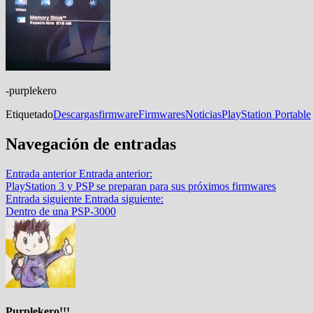
-purplekero
Etiquetado
Descargas
firmware
Firmwares
Noticias
PlayStation Portable
Navegación de entradas
Entrada anterior
Entrada anterior:
PlayStation 3 y PSP se preparan para sus próximos firmwares
Entrada siguiente
Entrada siguiente:
Dentro de una PSP-3000
Purplekero!!!