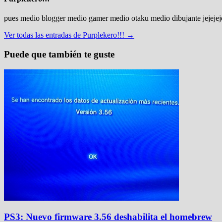
pues medio blogger medio gamer medio otaku medio dibujante jejejej
Ver todas las entradas de Purplekero!!! →
Puede que también te guste
PS3: Nuevo firmware 3.56 deshabilita el homebrew