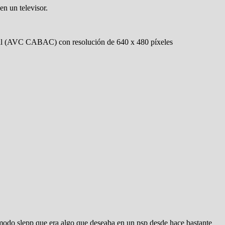
n un televisor.
ipal (AVC CABAC) con resolución de 640 x 480 píxeles
 modo slepp que era algo que deseaba en un psp desde hace bastante