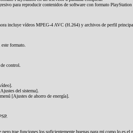
esivo para reproducir contenidos de software con formato PlayStation e
 ahora incluye vídeos MPEG-4 AVC (H.264) y archivos de perfil princ
 este formato.
de control.
vídeo].
justes del sistema].
 menú [Ajustes de ahorro de energía].
PSP.
 pero trae funciones los suficientemente buenas para mi como lo es el