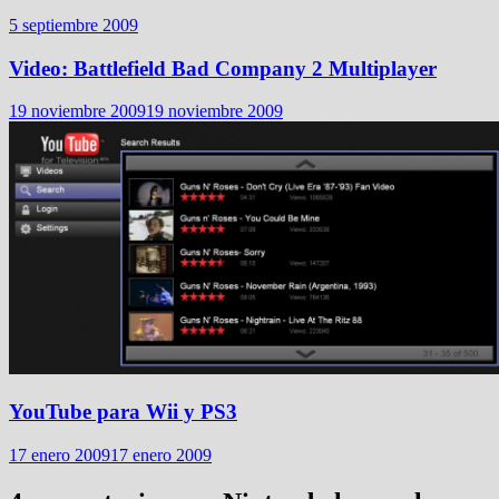
5 septiembre 2009
Video: Battlefield Bad Company 2 Multiplayer
19 noviembre 2009
19 noviembre 2009
YouTube para Wii y PS3
17 enero 2009
17 enero 2009