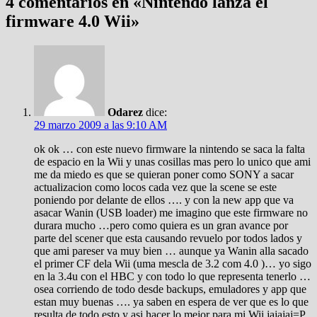
4 comentarios en «
Nintendo lanza el
firmware 4.0 Wii
»
Odarez
dice:
29 marzo 2009 a las 9:10 AM
ok ok … con este nuevo firmware la nintendo se saca la falta
de espacio en la Wii y unas cosillas mas pero lo unico que ami
me da miedo es que se quieran poner como SONY a sacar
actualizacion como locos cada vez que la scene se este
poniendo por delante de ellos …. y con la new app que va
asacar Wanin (USB loader) me imagino que este firmware no
durara mucho …pero como quiera es un gran avance por
parte del scener que esta causando revuelo por todos lados y
que ami pareser va muy bien … aunque ya Wanin alla sacado
el primer CF dela Wii (uma mescla de 3.2 com 4.0 )… yo sigo
en la 3.4u con el HBC y con todo lo que representa tenerlo …
osea corriendo de todo desde backups, emuladores y app que
estan muy buenas …. ya saben en espera de ver que es lo que
resulta de todo esto y asi hacer lo mejor para mi Wii jajajaj=P