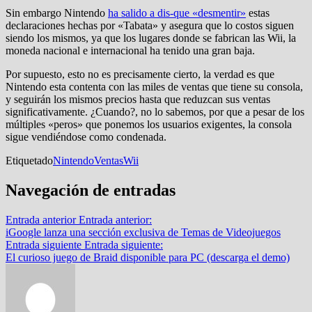
Sin embargo Nintendo
ha salido a dis-que «desmentir»
estas
declaraciones hechas por «Tabata» y asegura que lo costos siguen
siendo los mismos, ya que los lugares donde se fabrican las Wii, la
moneda nacional e internacional ha tenido una gran baja.
Por supuesto, esto no es precisamente cierto, la verdad es que
Nintendo esta contenta con las miles de ventas que tiene su consola,
y seguirán los mismos precios hasta que reduzcan sus ventas
significativamente. ¿Cuando?, no lo sabemos, por que a pesar de los
múltiples «peros» que ponemos los usuarios exigentes, la consola
sigue vendiéndose como condenada.
Etiquetado
Nintendo
Ventas
Wii
Navegación de entradas
Entrada anterior
Entrada anterior:
iGoogle lanza una sección exclusiva de Temas de Videojuegos
Entrada siguiente
Entrada siguiente:
El curioso juego de Braid disponible para PC (descarga el demo)