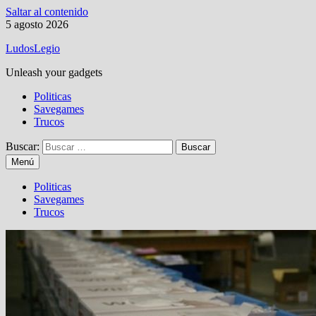
Saltar al contenido
5 agosto 2026
LudosLegio
Unleash your gadgets
Politicas
Savegames
Trucos
Buscar:
Menú
Politicas
Savegames
Trucos