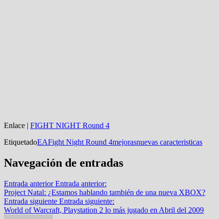
Enlace |
FIGHT NIGHT Round 4
Etiquetado
EA
Fight Night Round 4
mejoras
nuevas caracteristicas
Navegación de entradas
Entrada anterior
Entrada anterior:
Project Natal: ¿Estamos hablando también de una nueva XBOX?
Entrada siguiente
Entrada siguiente:
World of Warcraft, Playstation 2 lo más jugado en Abril del 2009