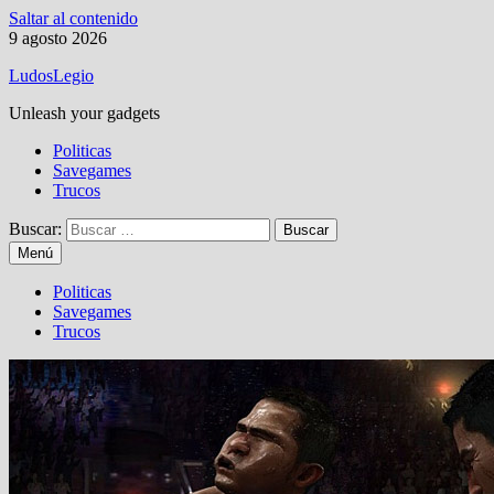
Saltar al contenido
9 agosto 2026
LudosLegio
Unleash your gadgets
Politicas
Savegames
Trucos
Buscar:
Menú
Politicas
Savegames
Trucos