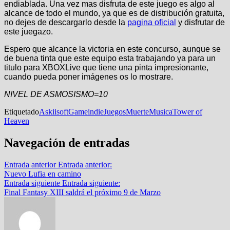
endiablada. Una vez mas disfruta de este juego es algo al
alcance de todo el mundo, ya que es de distribución gratuita,
no dejes de descargarlo desde la
pagina oficial
y disfrutar de
este juegazo.
Espero que alcance la victoria en este concurso, aunque se
de buena tinta que este equipo esta trabajando ya para un
titulo para XBOXLive que tiene una pinta imp
resionante,
cuando pueda poner imágenes os lo mostrare.
NIVEL DE ASMOSISMO=10
Etiquetado
Askiisoft
Game
indie
Juegos
Muerte
Musica
Tower of
Heaven
Navegación de entradas
Entrada anterior
Entrada anterior:
Nuevo Lufia en camino
Entrada siguiente
Entrada siguiente:
Final Fantasy XIII saldrá el próximo 9 de Marzo