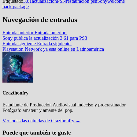
Etiquetado
3.61
actualizacion
PSN
restauración psn
Sony
welcome
back package
Navegación de entradas
Entrada anterior
Entrada anterior:
Sony publica la actualización 3.61 para PS3
Entrada siguiente
Entrada siguiente:
Playstation Network ya esta online en Latinoamérica
Crazthonfry
Estudiante de Producción Audiovisual indeciso y procrastinador.
Fotógrafo amateur y amante del pop.
Ver todas las entradas de Crazthonfry →
Puede que también te guste