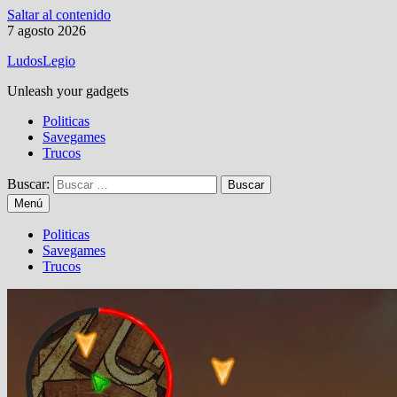
Saltar al contenido
7 agosto 2026
LudosLegio
Unleash your gadgets
Politicas
Savegames
Trucos
Buscar:
Menú
Politicas
Savegames
Trucos