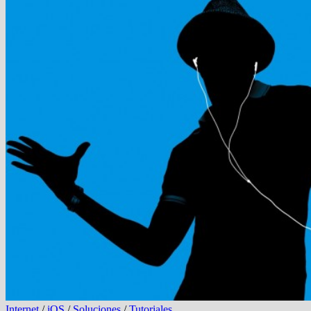
Internet
/
iOS
/
Soluciones
/
Tutoriales