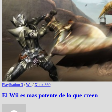
PlayStation 3
/
Wii
/
Xbox 360
El Wii es mas potente de lo que creen