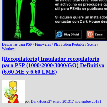
Descargas para PSP
/
Firmwares
/
PlayStation Portable
/
Scene
/
Windows
[Recopilatorio] Instalador recopilatorio
para PSP (1000/2000/3000/GO) Definitivo
(6.60 ME y 6.60 LME)
por
DarkHouse
27 enero 2013
17 noviembre 2013
1