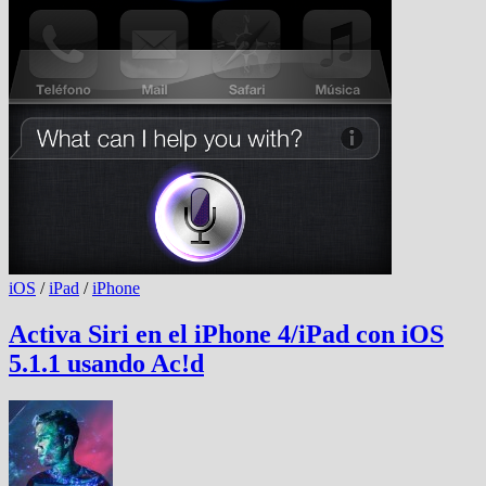
iOS
/
iPad
/
iPhone
Activa Siri en el iPhone 4/iPad con iOS
5.1.1 usando Ac!d