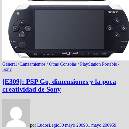
General
/
Lanzamientos
/
Otras Consolas
/
PlayStation Portable
/
Sony
[E309]: PSP Go, dimensiones y la poca
creatividad de Sony
por
LudosLegio
30 mayo 2009
31 mayo 2009
59