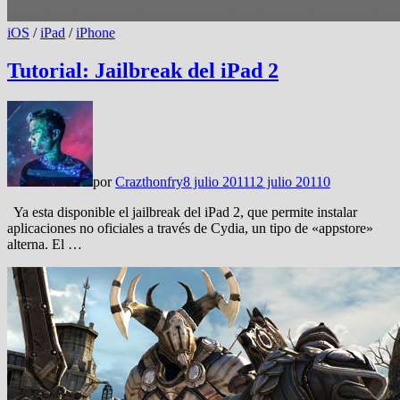
iOS
/
iPad
/
iPhone
Tutorial: Jailbreak del iPad 2
por
Crazthonfry
8 julio 2011
12 julio 2011
0
Ya esta disponible el jailbreak del iPad 2, que permite instalar
aplicaciones no oficiales a través de Cydia, un tipo de «appstore»
alterna. El …