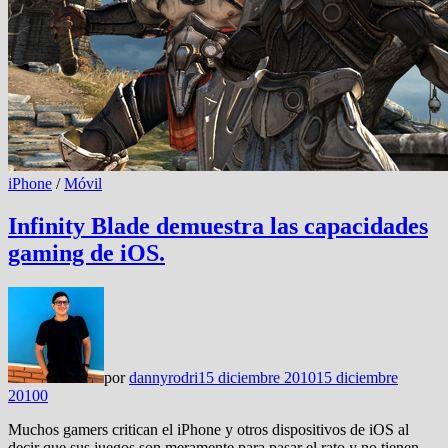
iPhone
/
Móvil
Infinity Blade demuestra las capacidades
gaming de iOS.
por
dannyrodri
15 diciembre 2010
15 diciembre
2010
0
Muchos gamers critican el iPhone y otros dispositivos de iOS al
decir que sus juegos son meramente para pasar el rato y no tienen