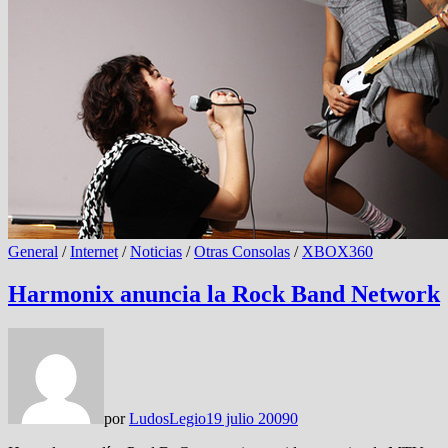
General
/
Internet
/
Noticias
/
Otras Consolas
/
XBOX360
Harmonix anuncia la Rock Band Network
por
LudosLegio
19 julio 2009
0