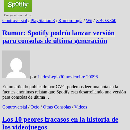
Controversial
/
PlayStation 3
/
Rumorología
/
Wii
/
XBOX360
Rumor: Spotify podría lanzar versión
para consolas de última generación
por
LudosLegio
30 noviembre 2009
6
En un artículo publicado por CVG podemos leer una nota en la
fuentes anónimas relatan que Spotify esta desarrollando una versión
para consolas de última …
Controversial
/
Ocio
/
Otras Consolas
/
Videos
Los 10 peores fracasos en la historia de
los videojuegos