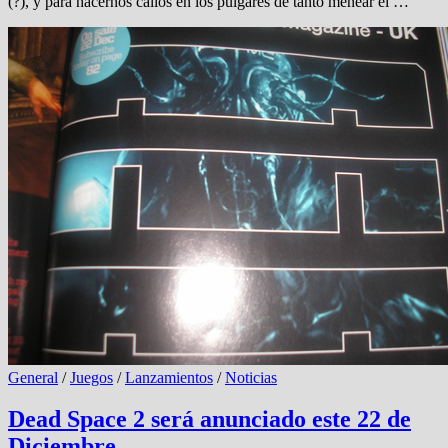
(?), y para hacernos callos en los pulgares de tanto menear el …
General
/
Juegos
/
Lanzamientos
/
Noticias
Dead Space 2 será anunciado este 22 de
Diciembre