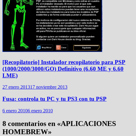
[Recopilatorio] Instalador recopilatorio para PSP
(1000/2000/3000/GO) Definitivo (6.60 ME y 6.60
LME)
27 enero 2013
17 noviembre 2013
Fusa: controla tu PC y tu PS3 con tu PSP
6 enero 2010
6 enero 2010
8 comentarios en «
APLICACIONES
HOMEBREW
»