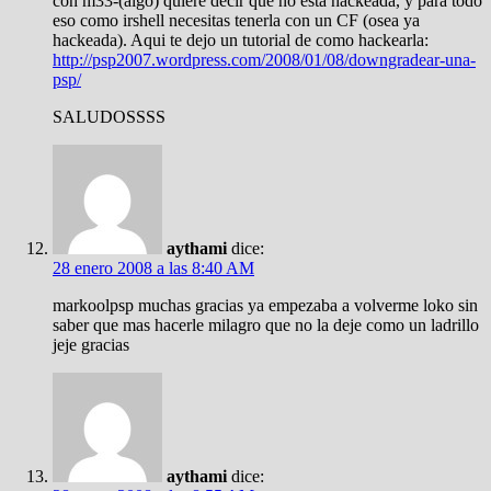
con m33-(algo) quiere decir que no esta hackeada, y para todo
eso como irshell necesitas tenerla con un CF (osea ya
hackeada). Aqui te dejo un tutorial de como hackearla:
http://psp2007.wordpress.com/2008/01/08/downgradear-una-
psp/
SALUDOSSSS
aythami
dice:
28 enero 2008 a las 8:40 AM
markoolpsp muchas gracias ya empezaba a volverme loko sin
saber que mas hacerle milagro que no la deje como un ladrillo
jeje gracias
aythami
dice: