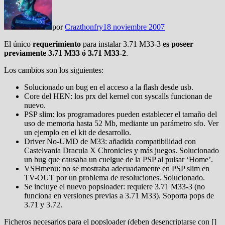
por
Crazthonfry
18 noviembre 2007
El único
requerimiento
para instalar 3.71 M33-3
es poseer
previamente 3.71 M33 ó 3.71 M33-2
.
Los cambios son los siguientes:
Solucionado un bug en el acceso a la flash desde usb.
Core del HEN: los prx del kernel con syscalls funcionan de
nuevo.
PSP slim: los programadores pueden establecer el tamaño del
uso de memoria hasta 52 Mb, mediante un parámetro sfo. Ver
un ejemplo en el kit de desarrollo.
Driver No-UMD de M33: añadida compatibilidad con
Castelvania Dracula X Chronicles y más juegos. Solucionado
un bug que causaba un cuelgue de la PSP al pulsar ‘Home’.
VSHmenu: no se mostraba adecuadamente en PSP slim en
TV-OUT por un problema de resoluciones. Solucionado.
Se incluye el nuevo popsloader: requiere 3.71 M33-3 (no
funciona en versiones previas a 3.71 M33). Soporta pops de
3.71 y 3.72.
Ficheros necesarios para el popsloader (deben desencriptarse con []