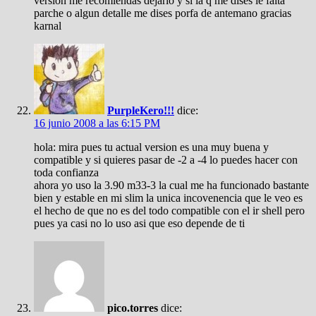
version me recomiendas dejarlo y si la q me dises le falta
parche o algun detalle me dises porfa de antemano gracias
karnal
PurpleKero!!!
dice:
16 junio 2008 a las 6:15 PM
hola: mira pues tu actual version es una muy buena y
compatible y si quieres pasar de -2 a -4 lo puedes hacer con
toda confianza
ahora yo uso la 3.90 m33-3 la cual me ha funcionado bastante
bien y estable en mi slim la unica incovenencia que le veo es
el hecho de que no es del todo compatible con el ir shell pero
pues ya casi no lo uso asi que eso depende de ti
pico.torres
dice: