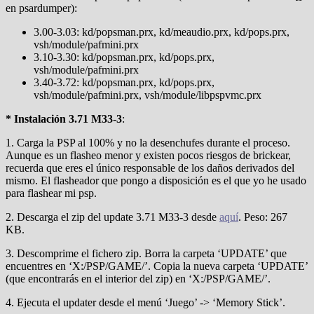
en psardumper):
3.00-3.03: kd/popsman.prx, kd/meaudio.prx, kd/pops.prx,
vsh/module/pafmini.prx
3.10-3.30: kd/popsman.prx, kd/pops.prx,
vsh/module/pafmini.prx
3.40-3.72: kd/popsman.prx, kd/pops.prx,
vsh/module/pafmini.prx, vsh/module/libpspvmc.prx
* Instalación 3.71 M33-3
:
1. Carga la PSP al 100% y no la desenchufes durante el proceso.
Aunque es un flasheo menor y existen pocos riesgos de brickear,
recuerda que eres el único responsable de los daños derivados del
mismo. El flasheador que pongo a disposición es el que yo he usado
para flashear mi psp.
2. Descarga el zip del update 3.71 M33-3 desde
aquí
. Peso: 267
KB.
3. Descomprime el fichero zip. Borra la carpeta ‘UPDATE’ que
encuentres en ‘X:/PSP/GAME/’. Copia la nueva carpeta ‘UPDATE’
(que encontrarás en el interior del zip) en ‘X:/PSP/GAME/’.
4. Ejecuta el updater desde el menú ‘Juego’ -> ‘Memory Stick’.