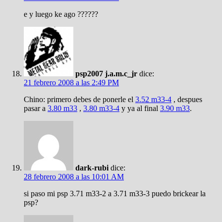
e y luego ke ago ??????
psp2007 j.a.m.c_jr
dice:
21 febrero 2008 a las 2:49 PM
Chino: primero debes de ponerle el
3.52 m33-4
, despues
pasar a
3.80 m33
,
3.80 m33-4
y ya al final
3.90 m33
.
dark-rubi
dice:
28 febrero 2008 a las 10:01 AM
si paso mi psp 3.71 m33-2 a 3.71 m33-3 puedo brickear la
psp?