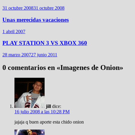
31 octubre 2008
31 octubre 2008
Unas merecidas vacaciones
1 abril 2007
PLAY STATION 3 VS XBOX 360
28 marzo 2007
27 junio 2011
0 comentarios en «
Imagenes de Onion
»
jill
dice:
16 julio 2008 a las 10:28 PM
jajaja q buen aporte esta chido onion