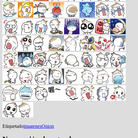
Etiquetado
imagenes
Onion