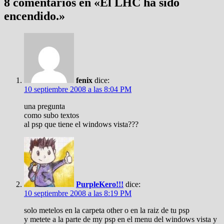
8 comentarios en «
El LHC ha sido
encendido.
»
fenix
dice:
10 septiembre 2008 a las 8:04 PM
una pregunta
como subo textos
al psp que tiene el windows vista???
PurpleKero!!!
dice:
10 septiembre 2008 a las 8:19 PM
solo metelos en la carpeta other o en la raiz de tu psp
y metete a la parte de my psp en el menu del windows vista y