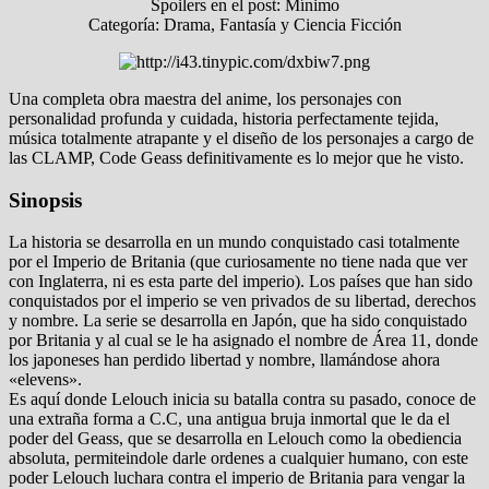
Spoilers en el post: Mínimo
Categoría: Drama, Fantasía y Ciencia Ficción
Una completa obra maestra del anime, los personajes con
personalidad profunda y cuidada, historia perfectamente tejida,
música totalmente atrapante y el diseño de los personajes a cargo de
las CLAMP, Code Geass definitivamente es lo mejor que he visto.
Sinopsis
La historia se desarrolla en un mundo conquistado casi totalmente
por el Imperio de Britania (que curiosamente no tiene nada que ver
con Inglaterra, ni es esta parte del imperio). Los países que han sido
conquistados por el imperio se ven privados de su libertad, derechos
y nombre. La serie se desarrolla en Japón, que ha sido conquistado
por Britania y al cual se le ha asignado el nombre de Área 11, donde
los japoneses han perdido libertad y nombre, llamándose ahora
«elevens».
Es aquí donde Lelouch inicia su batalla contra su pasado, conoce de
una extraña forma a C.C, una antigua bruja inmortal que le da el
poder del Geass, que se desarrolla en Lelouch como la obediencia
absoluta, permiteindole darle ordenes a cualquier humano, con este
poder Lelouch luchara contra el imperio de Britania para vengar la