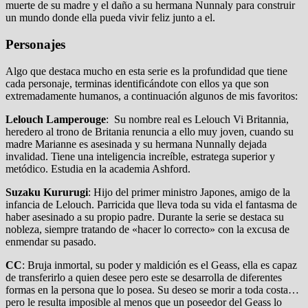
muerte de su madre y el daño a su hermana Nunnaly para construir
un mundo donde ella pueda vivir feliz junto a el.
Personajes
Algo que destaca mucho en esta serie es la profundidad que tiene
cada personaje, terminas identificándote con ellos ya que son
extremadamente humanos, a continuación algunos de mis favoritos:
Lelouch Lamperouge
: Su nombre real es Lelouch Vi Britannia,
heredero al trono de Britania renuncia a ello muy joven, cuando su
madre Marianne es asesinada y su hermana Nunnally dejada
invalidad. Tiene una inteligencia increíble, estratega superior y
metódico. Estudia en la academia Ashford.
Suzaku Kururugi
: Hijo del primer ministro Japones, amigo de la
infancia de Lelouch. Parricida que lleva toda su vida el fantasma de
haber asesinado a su propio padre. Durante la serie se destaca su
nobleza, siempre tratando de «hacer lo correcto» con la excusa de
enmendar su pasado.
CC
: Bruja inmortal, su poder y maldición es el Geass, ella es capaz
de transferirlo a quien desee pero este se desarrolla de diferentes
formas en la persona que lo posea. Su deseo se morir a toda costa…
pero le resulta imposible al menos que un poseedor del Geass lo