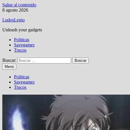
Saltar al contenido
8 agosto 2026
LudosLegio
Unleash your gadgets
Politicas
Savegames
Trucos
Buscar:
Menú
Politicas
Savegames
Trucos