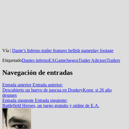
Vía |
Dante’s Inferno trailer features hellish gameplay footage
Etiquetado
Dantes inferno
EA
Game
Juegos
Trailer Adictors
Trailers
Navegación de entradas
Entrada anterior
Entrada anterior:
Descubierto un huevo de pascua en DonkeyKong, si 26 año
despues
Entrada siguiente
Entrada siguiente:
Battlefield Heroes, un juego gratuito y online de E.A.