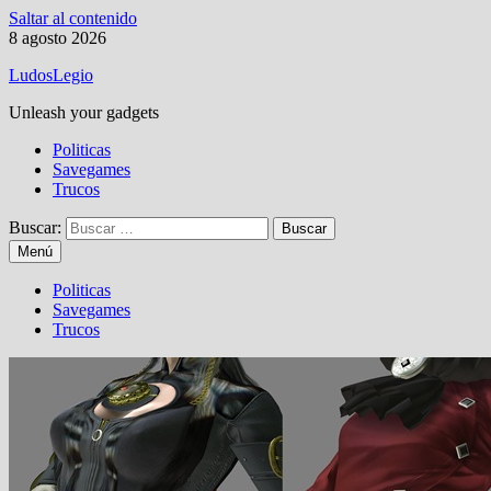
Saltar al contenido
8 agosto 2026
LudosLegio
Unleash your gadgets
Politicas
Savegames
Trucos
Buscar:
Menú
Politicas
Savegames
Trucos