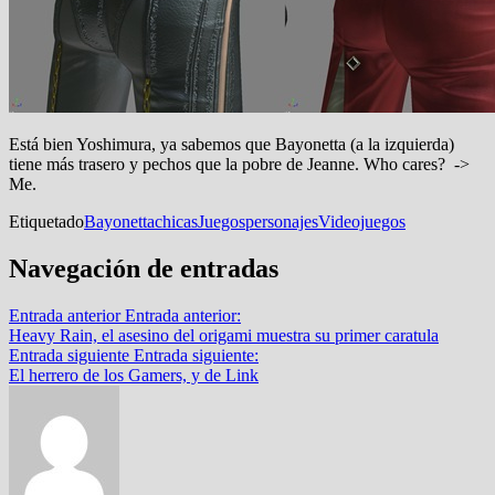
Está bien Yoshimura, ya sabemos que Bayonetta (a la izquierda)
tiene más trasero y pechos que la pobre de Jeanne. Who cares? ->
Me.
Etiquetado
Bayonetta
chicas
Juegos
personajes
Videojuegos
Navegación de entradas
Entrada anterior
Entrada anterior:
Heavy Rain, el asesino del origami muestra su primer caratula
Entrada siguiente
Entrada siguiente:
El herrero de los Gamers, y de Link